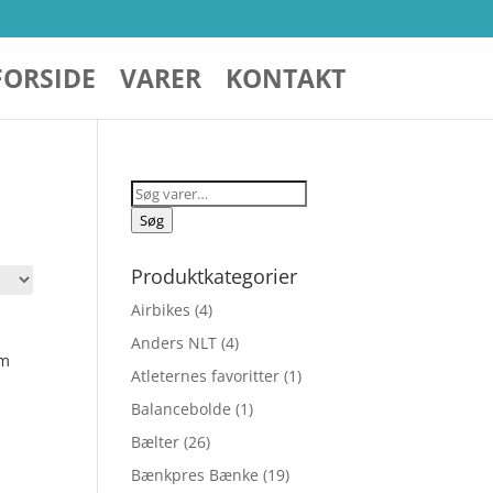
FORSIDE
VARER
KONTAKT
Søg
efter:
Søg
Produktkategorier
Airbikes
(4)
Anders NLT
(4)
um
Atleternes favoritter
(1)
Balancebolde
(1)
Bælter
(26)
Bænkpres Bænke
(19)