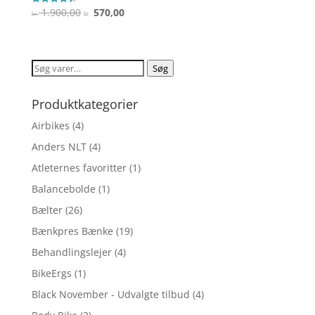
Den
Den
1.900,00
570,00
Vurderet
kr.
kr.
4.4
oprindelige
aktuelle
ud af 5
pris
pris
var:
er:
Søg
Søg
kr. 1.900,00.
kr. 570,00.
efter:
Produktkategorier
Airbikes
(4)
Anders NLT
(4)
Atleternes favoritter
(1)
Balancebolde
(1)
Bælter
(26)
Bænkpres Bænke
(19)
Behandlingslejer
(4)
BikeErgs
(1)
Black November - Udvalgte tilbud
(4)