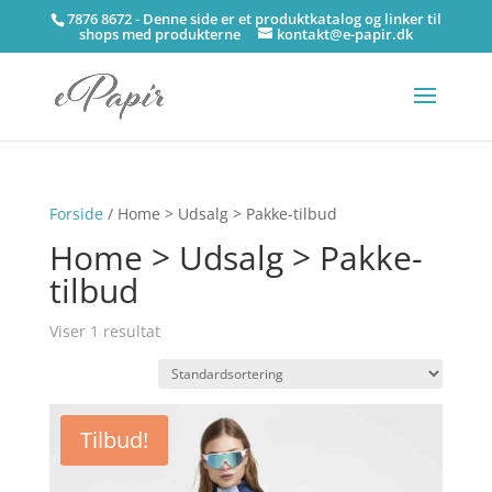
7876 8672 - Denne side er et produktkatalog og linker til
shops med produkterne
kontakt@e-papir.dk
Forside
/ Home > Udsalg > Pakke-tilbud
Home > Udsalg > Pakke-
tilbud
Viser 1 resultat
Tilbud!