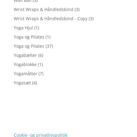
Wall Ball
(3)
Wrist Wraps & Håndledsbind
(3)
Wrist Wraps & Håndledsbind - Copy
(3)
Yoga Hjul
(1)
Yoga og Pilates
(1)
Yoga og Pilates
(37)
Yogabælter
(6)
Yogablokke
(1)
Yogamåtter
(7)
Yogasæt
(4)
Forside
Oversigt artikler
e-papir
Varer
Tlf: 7876 8672
Kontakt
Mail:
info@e-papir.dk
Cookie- og privatlivspolitik