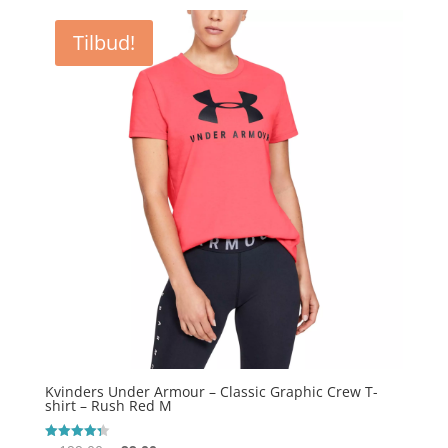
pris
pris
var:
er:
Tilbud!
kr. 199,00.
kr. 99,00.
Kvinders Under Armour – Classic Graphic Crew T-
shirt – Rush Red M
Vurderet