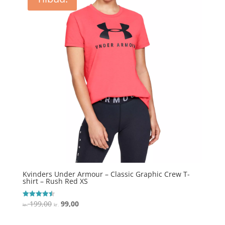
kr. 99,00.
kr. 49,00.
Kvinders Under Armour – Classic Graphic Crew T-
shirt – Rush Red XS
Den
Den
199,00
99,00
Vurderet
kr.
kr.
4.5
oprindelige
aktuelle
ud af 5