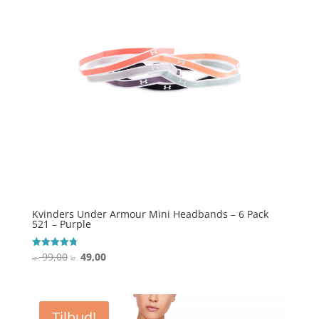
Kvinders Under Armour Mini Headbands – 6 Pack
521 – Purple
Den
Den
99,00
49,00
Vurderet
kr.
kr.
4.8
oprindelige
aktuelle
ud af 5
pris
pris
var:
er:
Tilbud!