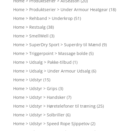
Home > Produktserier > AllSeason
(20)
Home > Produktserier > Under Armour Heatgear
(18)
Home > Rehband > Underkrop
(51)
Home > Restsalg
(38)
Home > SmellWell
(3)
Home > SuperDry Sport > Superdry til Mænd
(9)
Home > Triggerpoint > Massage bolde
(5)
Home > Udsalg > Pakke-tilbud
(1)
Home > Udsalg > Under Armour Udsalg
(6)
Home > Udstyr
(15)
Home > Udstyr > Grips
(3)
Home > Udstyr > Handsker
(7)
Home > Udstyr > Høretelefoner til træning
(25)
Home > Udstyr > Solbriller
(6)
Home > Udstyr > Speed Rope Sjippetov
(2)