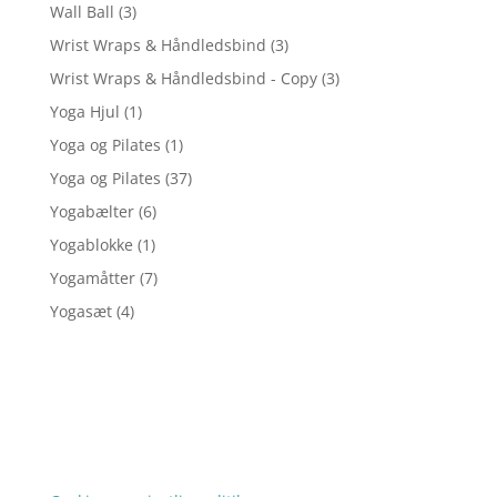
Wall Ball
(3)
Wrist Wraps & Håndledsbind
(3)
Wrist Wraps & Håndledsbind - Copy
(3)
Yoga Hjul
(1)
Yoga og Pilates
(1)
Yoga og Pilates
(37)
Yogabælter
(6)
Yogablokke
(1)
Yogamåtter
(7)
Yogasæt
(4)
Forside
Oversigt artikler
e-papir
Varer
Tlf: 7876 8672
Kontakt
Mail:
info@e-papir.dk