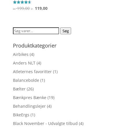
Den
Den
199,00
119,00
Vurderet
kr.
kr.
4.6
oprindelige
aktuelle
ud af 5
pris
pris
var:
er:
Søg
Søg
kr. 199,00.
kr. 119,00.
efter:
Produktkategorier
Airbikes
(4)
Anders NLT
(4)
Atleternes favoritter
(1)
Balancebolde
(1)
Bælter
(26)
Bænkpres Bænke
(19)
Behandlingslejer
(4)
BikeErgs
(1)
Black November - Udvalgte tilbud
(4)