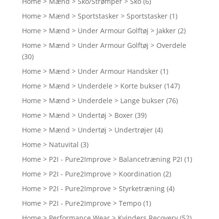
Home > Mænd > Sko/Strømper > Sko
(6)
Home > Mænd > Sportstasker > Sportstasker
(1)
Home > Mænd > Under Armour Golftøj > Jakker
(2)
Home > Mænd > Under Armour Golftøj > Overdele
(30)
Home > Mænd > Under Armour Handsker
(1)
Home > Mænd > Underdele > Korte bukser
(147)
Home > Mænd > Underdele > Lange bukser
(76)
Home > Mænd > Undertøj > Boxer
(39)
Home > Mænd > Undertøj > Undertrøjer
(4)
Home > Natuvital
(3)
Home > P2I - Pure2Improve > Balancetræning P2I
(1)
Home > P2I - Pure2Improve > Koordination
(2)
Home > P2I - Pure2Improve > Styrketræning
(4)
Home > P2I - Pure2Improve > Tempo
(1)
Home > Performance Wear > Kvinders Recovery
(52)