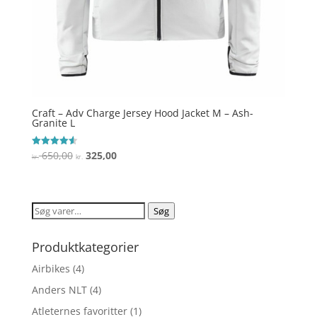
Craft – Adv Charge Jersey Hood Jacket M – Ash-
Granite L
Den
Den
650,00
325,00
Vurderet
kr.
kr.
4.6
oprindelige
aktuelle
ud af 5
pris
pris
var:
er:
Søg
Søg
kr. 650,00.
kr. 325,00.
efter:
Produktkategorier
Airbikes
(4)
Anders NLT
(4)
Atleternes favoritter
(1)