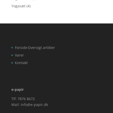
Yogasæt
(4)
Forside
Oversigt artikler
Varer
Kontakt
e-papir
Tlf: 7876 8672
Mail:
info@e-papir.dk