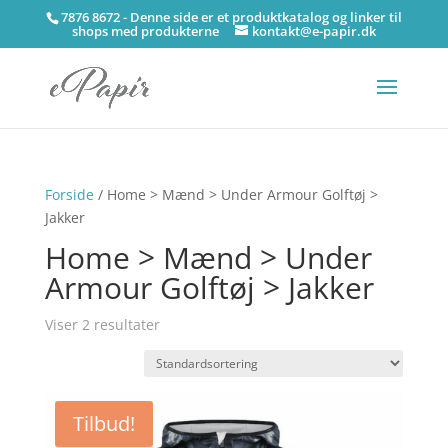
7876 8672 - Denne side er et produktkatalog og linker til
shops med produkterne
kontakt@e-papir.dk
Forside
/ Home > Mænd > Under Armour Golftøj >
Jakker
Home > Mænd > Under
Armour Golftøj > Jakker
Viser 2 resultater
Tilbud!