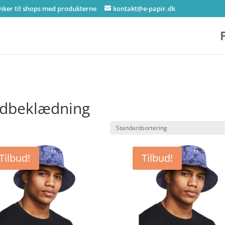
inker til shops med produkterne
kontakt@e-papir.dk
dbeklædning
Tilbud!
Tilbud!