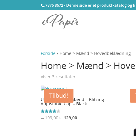
7876 8672 - Denne side er et produktkatalog og l
Forside
/ Home > Mænd > Hovedbeklædning
Home > Mænd > Hove
Viser 3 resultater
Tilbud!
Under Armour Mænd – Blitzing
Adjustable Cap – Black
Den
Den
199,00
129,00
Vurderet
kr.
kr.
4
oprindelige
aktuelle
ud af 5
pris
pris