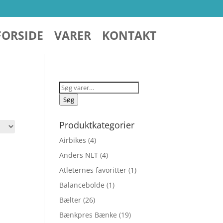
FORSIDE
VARER
KONTAKT
Søg
efter:
Søg
Produktkategorier
Airbikes
(4)
Anders NLT
(4)
Atleternes favoritter
(1)
Balancebolde
(1)
Bælter
(26)
Bænkpres Bænke
(19)