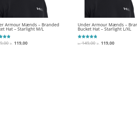
er Armour Mænds – Branded
Under Armour Mænds – Bra
et Hat – Starlight M/L
Bucket Hat – Starlight L/XL
Den
Den
Den
Den
9,00
119,00
149,00
119,00
ret
Vurderet
kr.
kr.
kr.
4.8
oprindelige
aktuelle
oprindelige
aktuelle
 5
ud af 5
pris
pris
pris
pris
var:
er:
var:
er:
kr. 149,00.
kr. 119,00.
kr. 149,00.
kr. 119,00.