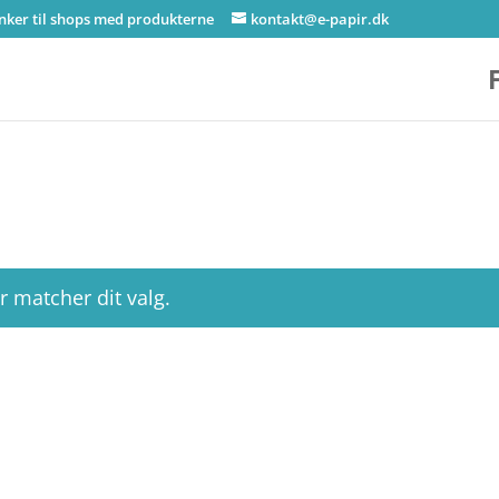
inker til shops med produkterne
kontakt@e-papir.dk
r matcher dit valg.