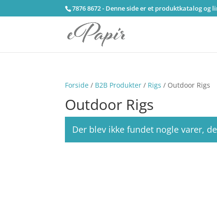
7876 8672 - Denne side er et produktkatalog og l
Forside
/
B2B Produkter
/
Rigs
/ Outdoor Rigs
Outdoor Rigs
Der blev ikke fundet nogle varer, de