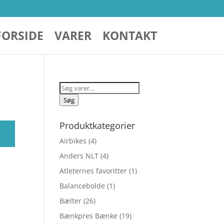
FORSIDE
VARER
KONTAKT
Søg
efter:
Søg
Produktkategorier
Airbikes
(4)
Anders NLT
(4)
Atleternes favoritter
(1)
Balancebolde
(1)
Bælter
(26)
Bænkpres Bænke
(19)