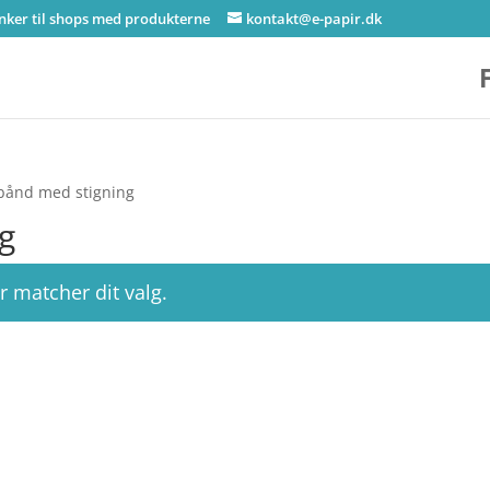
inker til shops med produkterne
kontakt@e-papir.dk
bånd med stigning
g
r matcher dit valg.