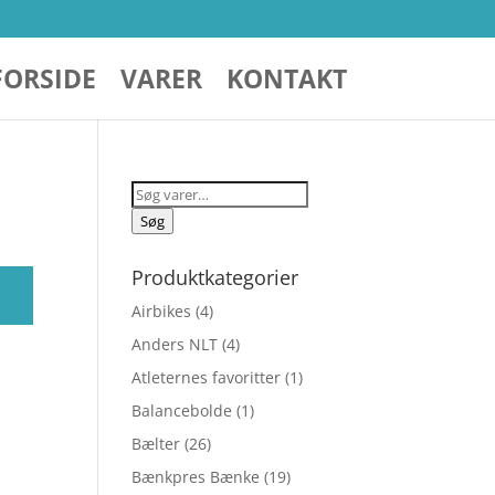
FORSIDE
VARER
KONTAKT
Søg
efter:
Søg
Produktkategorier
Airbikes
(4)
Anders NLT
(4)
Atleternes favoritter
(1)
Balancebolde
(1)
Bælter
(26)
Bænkpres Bænke
(19)