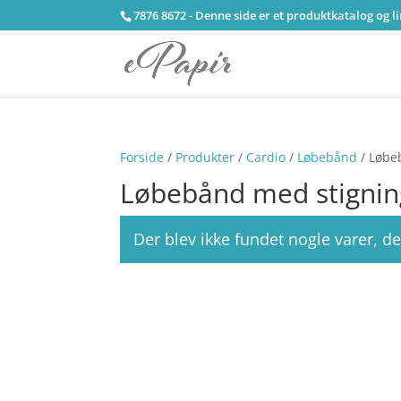
7876 8672 - Denne side er et produktkatalog og l
Forside
/
Produkter
/
Cardio
/
Løbebånd
/ Løbe
Løbebånd med stignin
Der blev ikke fundet nogle varer, de