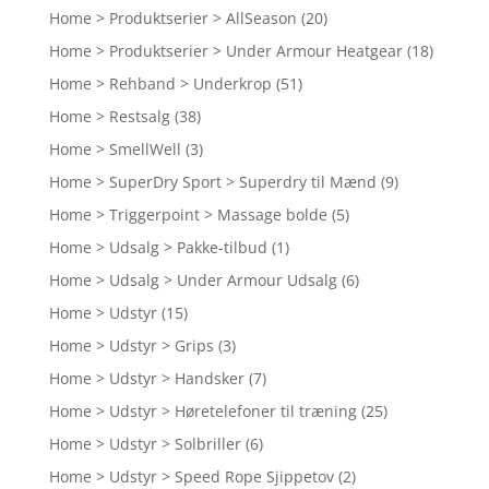
Home > Produktserier > AllSeason
(20)
Home > Produktserier > Under Armour Heatgear
(18)
Home > Rehband > Underkrop
(51)
Home > Restsalg
(38)
Home > SmellWell
(3)
Home > SuperDry Sport > Superdry til Mænd
(9)
Home > Triggerpoint > Massage bolde
(5)
Home > Udsalg > Pakke-tilbud
(1)
Home > Udsalg > Under Armour Udsalg
(6)
Home > Udstyr
(15)
Home > Udstyr > Grips
(3)
Home > Udstyr > Handsker
(7)
Home > Udstyr > Høretelefoner til træning
(25)
Home > Udstyr > Solbriller
(6)
Home > Udstyr > Speed Rope Sjippetov
(2)