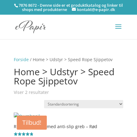
7876 8672 - Denne side er et produktkatalog og linker til
shops med produkterne
kontakt@e-papir.dk
Forside
/ Home > Udstyr > Speed Rope Sjippetov
Home > Udstyr > Speed
Rope Sjippetov
Viser 2 resultater
Tilbud!
RDX – Sjippetov med anti-slip greb – Rød