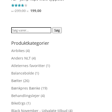
Den
Den
239,00
199,00
Vurderet
kr.
kr.
3.8
oprindelige
aktuelle
ud af 5
pris
pris
var:
er:
Søg
Søg
kr. 239,00.
kr. 199,00.
efter:
Produktkategorier
Airbikes
(4)
Anders NLT
(4)
Atleternes favoritter
(1)
Balancebolde
(1)
Bælter
(26)
Bænkpres Bænke
(19)
Behandlingslejer
(4)
BikeErgs
(1)
Black November - Udvalgte tilbud
(4)