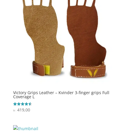
Victory Grips Leather – Kvinder 3-finger grips Full
Coverage L
419,00
Vurderet
kr.
4.6
ud af 5