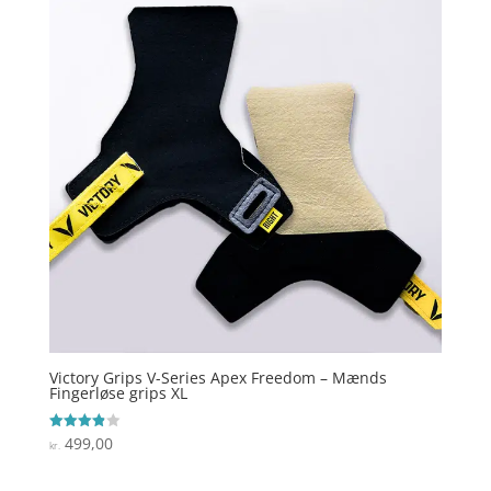
Victory Grips V-Series Apex Freedom – Mænds
Fingerløse grips XL
499,00
Vurderet
kr.
3.9
ud af 5