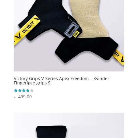
Victory Grips V-Series Apex Freedom – Kvinder
Fingerløse grips S
499,00
Vurderet
kr.
3.9
ud af 5