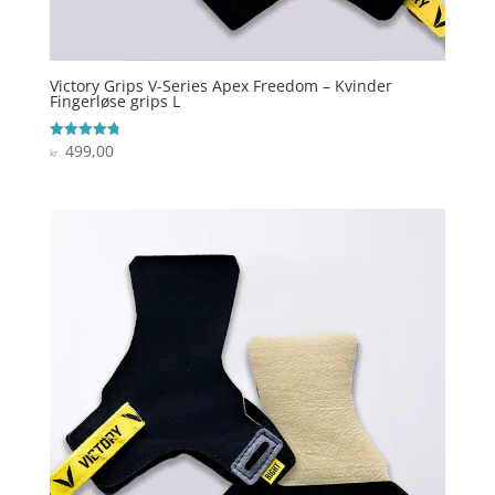
Victory Grips V-Series Apex Freedom – Kvinder
Fingerløse grips L
499,00
Vurderet
kr.
4.8
ud af 5