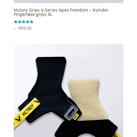
Victory Grips V-Series Apex Freedom – Kvinder
Fingerløse grips XL
499,00
Vurderet
kr.
4.9
ud af 5