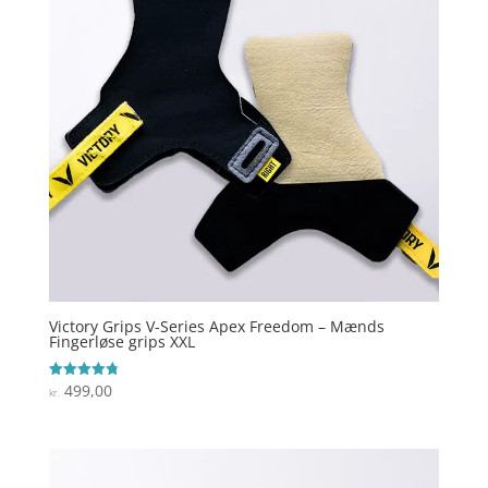
Victory Grips V-Series Apex Freedom – Mænds
Fingerløse grips XXL
499,00
Vurderet
kr.
4.8
ud af 5