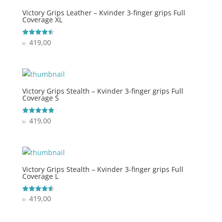
Victory Grips Leather – Kvinder 3-finger grips Full
Coverage XL
419,00
Vurderet
kr.
4.5
ud af 5
Victory Grips Stealth – Kvinder 3-finger grips Full
Coverage S
419,00
Vurderet
kr.
4.9
ud af 5
Victory Grips Stealth – Kvinder 3-finger grips Full
Coverage L
419,00
Vurderet
kr.
4.6
ud af 5