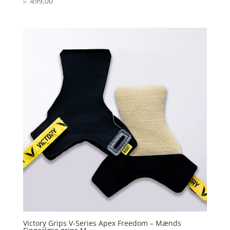
499,00
kr.
5
ud af 5
Victory Grips V-Series Apex Freedom – Mænds