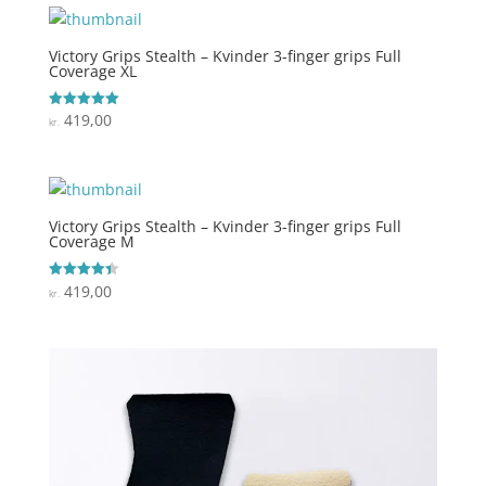
Victory Grips Stealth – Kvinder 3-finger grips Full
Coverage XL
419,00
Vurderet
kr.
5
ud af 5
Victory Grips Stealth – Kvinder 3-finger grips Full
Coverage M
419,00
Vurderet
kr.
4.4
ud af 5