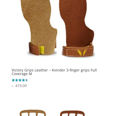
Victory Grips Leather – Kvinder 3-finger grips Full
Coverage M
419,00
Vurderet
kr.
4.5
ud af 5