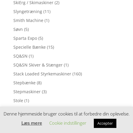
SkiErg / Skimaskiner
(2)
Slyngetræning
(11)
Smith Machine
(1)
Søvn
(5)
Sparta Expo
(5)
Specielle Bænke
(15)
SQ&SN
(1)
SQ&SN Skiver & Stænger
(1)
Stack Loaded Styrkemaskiner
(160)
Stepbænke
(8)
Stepmaskiner
(3)
Stole
(1)
Straps
(3)
Denne hjemmeside bruger cookies til at forbedre din oplevelse.
Straps - Copy
(3)
Læs mere
Cookie indstillinger
Accepter
Styrke
(10)