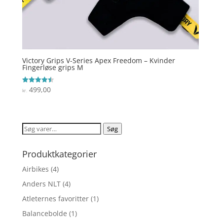
Victory Grips V-Series Apex Freedom – Kvinder
Fingerløse grips M
499,00
Vurderet
kr.
4.5
ud af 5
Søg
Søg
efter:
Produktkategorier
Airbikes
(4)
Anders NLT
(4)
Atleternes favoritter
(1)
Balancebolde
(1)