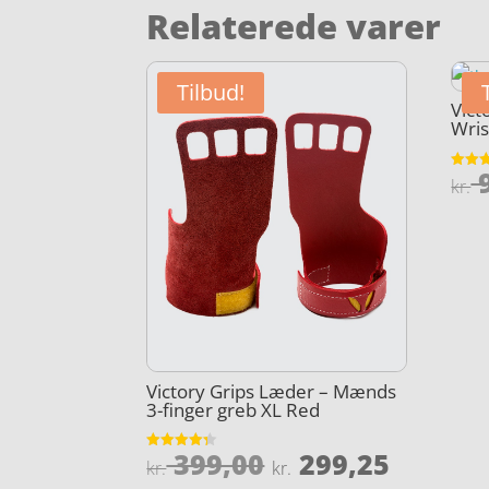
Relaterede varer
Tilbud!
Vict
Wri
9
Vurder
kr.
4.2
ud af 
Victory Grips Læder – Mænds
3-finger greb XL Red
Den
Den
399,00
299,25
Vurderet
kr.
kr.
4.3
ud af 5