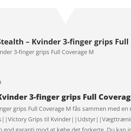
som
4.4
ud af 5
baseret
på
kundebedø
tealth – Kvinder 3-finger grips Ful
mmelser
inder 3-finger grips Full Coverage M
9
 Kvinder 3-finger grips Full Cover
-finger grips Full Coverage M fås sammen med en 
s||Victory Grips til Kvinder||Udstyr||Vægttræni
en god garanti mod at købe det forkerte. Du kan i