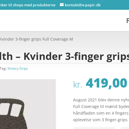
inker til shops med produkterne
kontakt@e-papir.dk
 Kvinder 3-finger grips Full Coverage M
lth – Kvinder 3-finger gri
Tag:
Victory Grips
419,00
kr.
August 2021 blev denne nyhed
Full Coverage til mænd byder
håndfladen som en 4 fingers
oplevelse som 3 finger-grips