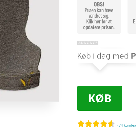
KØB
(
74
kundea
Bedømt