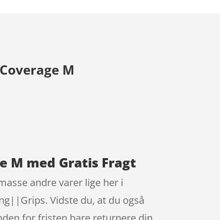
l Coverage M
age M med Gratis Fragt
masse andre varer lige her i
ng||Grips. Vidste du, at du også
nden for fristen bare returnere din