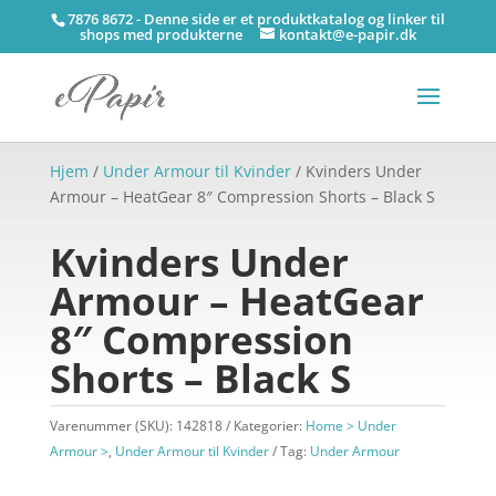
7876 8672 - Denne side er et produktkatalog og linker til
shops med produkterne
kontakt@e-papir.dk
Hjem
/
Under Armour til Kvinder
/ Kvinders Under
Armour – HeatGear 8″ Compression Shorts – Black S
Kvinders Under
Armour – HeatGear
8″ Compression
Shorts – Black S
Varenummer (SKU):
142818
Kategorier:
Home > Under
Armour >
,
Under Armour til Kvinder
Tag:
Under Armour