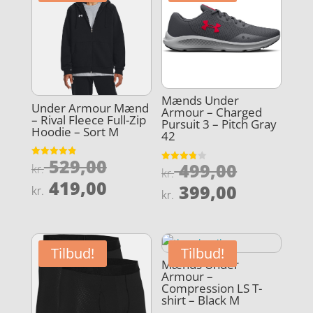
Mænds Under
Under Armour Mænd
Armour – Charged
– Rival Fleece Full-Zip
Pursuit 3 – Pitch Gray
Hoodie – Sort M
42
Den
529,00
Den
Vurderet
499,00
kr.
Vurderet
kr.
4.9
3.8
oprindelige
Den
ud af 5
419,00
oprindel
Den
ud af 5
399,00
kr.
kr.
pris
aktuelle
pris
aktuelle
var:
pris
var:
pris
kr. 529,00.
er:
kr. 499,0
er:
Tilbud!
Tilbud!
kr. 419,00.
kr. 399,0
Mænds Under
Armour –
Compression LS T-
shirt – Black M