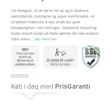
aktuelle
var:
pris
kr. 249,00
er:
UA Heatgear, så de tørrer let op og er åndbare.
kr. 179,00
tætsiddende, slidstærke og super-komfortable i et
strækbart materiale 4-vejs stræk der giver
bevægelighed i alle retninger. Opdateret tilpasning
byder blandt andet på flade sømme der ikke kradser.
Odor-tekno …
læs mere her