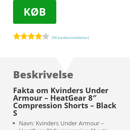
KØB
(
56
kundeanmeldelser)
Bedømt
som
3.8
ud af 5
baseret
Beskrivelse
på
kundebed
ømmels
Fakta om Kvinders Under
er
Armour – HeatGear 8″
Compression Shorts – Black
S
Navn: Kvinders Under Armour –