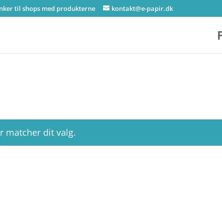
inker til shops med produkterne
kontakt@e-papir.dk
r matcher dit valg.