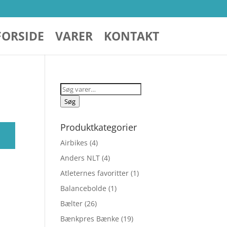
FORSIDE
VARER
KONTAKT
Søg
efter:
Søg
Produktkategorier
Airbikes
(4)
Anders NLT
(4)
Atleternes favoritter
(1)
Balancebolde
(1)
Bælter
(26)
Bænkpres Bænke
(19)