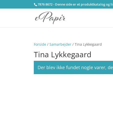
7876 8672 - Denne side er et produktkatalog og l
Forside
/
Samarbejder
/ Tina Lykkegaard
Tina Lykkegaard
Der blev ikke fundet nogle varer, de