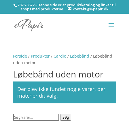
7876 8672 - Denne side er et produktkatalog og linker til
shops med produkterne
kontakt@e-papir.dk
Forside
/
Produkter
/
Cardio
/
Løbebånd
/ Løbebånd
uden motor
Løbebånd uden motor
Der blev ikke fundet nogle varer, der
matcher dit valg.
Søg
Søg
efter: