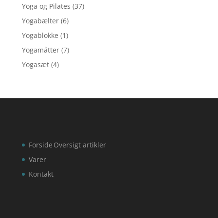
Yoga og Pilates
(37)
Yogabælter
(6)
Yogablokke
(1)
Yogamåtter
(7)
Yogasæt
(4)
Forside
Oversigt artikler
Varer
Kontakt