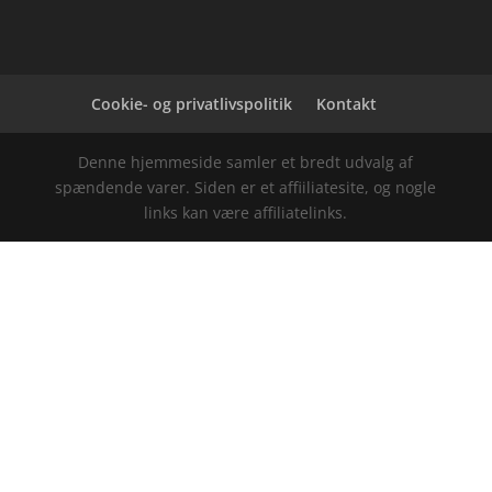
Cookie- og privatlivspolitik
Kontakt
Denne hjemmeside samler et bredt udvalg af
spændende varer. Siden er et affiiliatesite, og nogle
links kan være affiliatelinks.