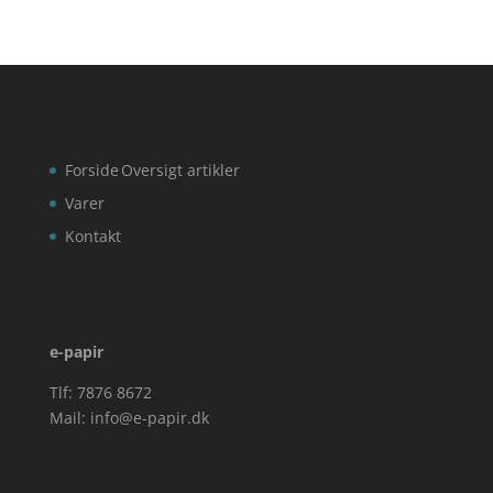
Forside
Oversigt artikler
Varer
Kontakt
e-papir
Tlf: 7876 8672
Mail:
info@e-papir.dk