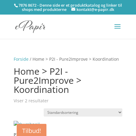
7876 8672 - Denne side er et produktkatalog og linker til
shops med produkterne
kontakt@e-papir.dk
Forside
/ Home > P2I - Pure2Improve > Koordination
Home > P2I -
Pure2Improve >
Koordination
Viser 2 resultater
Tilbud!
P2I – Jumprope