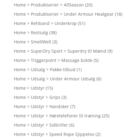
Home > Produktserier > AllSeason
(20)
Home > Produktserier > Under Armour Heatgear
(18)
Home > Rehband > Underkrop
(51)
Home > Restsalg
(38)
Home > SmellWell
(3)
Home > SuperDry Sport > Superdry til Mænd
(9)
Home > Triggerpoint > Massage bolde
(5)
Home > Udsalg > Pakke-tilbud
(1)
Home > Udsalg > Under Armour Udsalg
(6)
Home > Udstyr
(15)
Home > Udstyr > Grips
(3)
Home > Udstyr > Handsker
(7)
Home > Udstyr > Høretelefoner til træning
(25)
Home > Udstyr > Solbriller
(6)
Home > Udstyr > Speed Rope Sjippetov
(2)