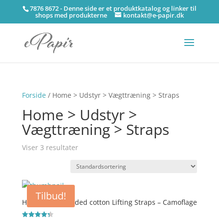
7876 8672 - Denne side er et produktkatalog og linker til
shops med produkterne
kontakt@e-papir.dk
Forside
/ Home > Udstyr > Vægttræning > Straps
Home > Udstyr >
Vægttræning > Straps
Viser 3 resultater
Tilbud!
Harbinger – Padded cotton Lifting Straps – Camoflage