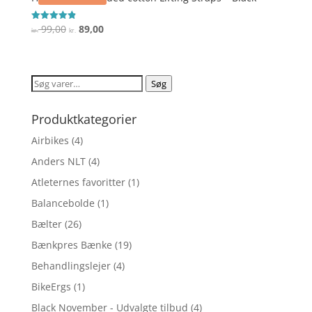
Den
Den
99,00
89,00
Vurderet
kr.
kr.
4.9
oprindelige
aktuelle
ud af 5
pris
pris
var:
er:
Søg
Søg
kr. 99,00.
kr. 89,00.
efter:
Produktkategorier
Airbikes
(4)
Anders NLT
(4)
Atleternes favoritter
(1)
Balancebolde
(1)
Bælter
(26)
Bænkpres Bænke
(19)
Behandlingslejer
(4)
BikeErgs
(1)
Black November - Udvalgte tilbud
(4)