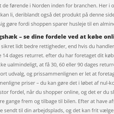
t de førende i Norden inden for branchen. Her 
 kan li, deriblandt også det produkt på denne si
ig gøre fordi shoppen sparer husleje til en almind
gshæk – se dine fordele ved at købe onl
sikret lidt bedre rettigheder, end hvis du handler
14 dages returret. efter du har foretaget dit køb 
 ualmindeligt, at få 30, 60 eller 90 dages returre
ort udvalg, og prissammenlignen er let at foretag
mmenligne priser – du kan gøre det i løbet af n
stor fordel, når du shopper online, og det er du s
e gange frem og tilbage til bilen. Efter at have af
ive sendt til din arbejdsplads, og det kan frit væl