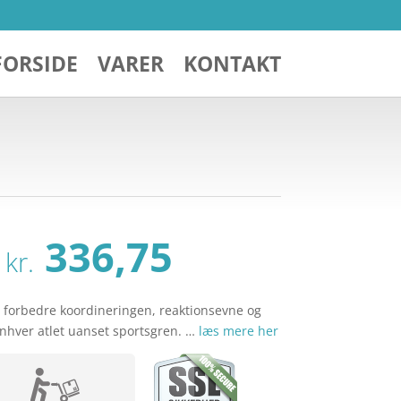
FORSIDE
VARER
KONTAKT
Den
Den
336,75
kr.
oprindelige
aktuelle
pris
pris
var:
er:
at forbedre koordineringen, reaktionsevne og
kr. 449,00.
kr. 336,75.
nhver atlet uanset sportsgren. …
læs mere her