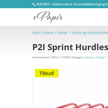
7876 8672 - Denne side er et produktkatalog og l
Hjem
/
Home > Udstyr > Styrke og Koordinatio
P2I Sprint Hurdle
Varenummer (SKU):
110508
Kategori:
Home > Udstyr > 
Tilbud!