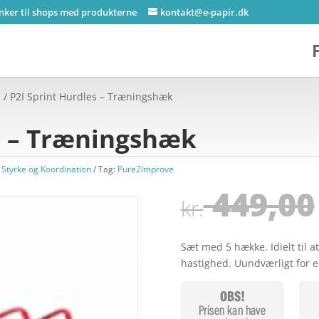
inker til shops med produkterne
kontakt@e-papir.dk
n
/ P2I Sprint Hurdles – Træningshæk
s – Træningshæk
Styrke og Koordination
Tag:
Pure2Improve
449,00
kr.
Sæt med 5 hække. Idielt til 
hastighed. Uundværligt for e