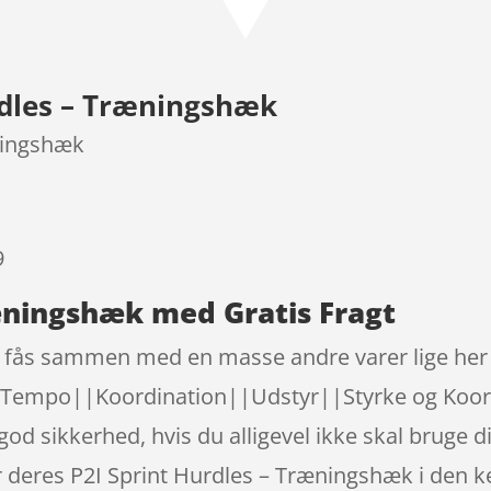
baseret
på
kundebedø
rdles – Træningshæk
mmelser
ningshæk
9
ræningshæk med Gratis Fragt
 fås sammen med en masse andre varer lige her 
|Tempo||Koordination||Udstyr||Styrke og Koord
 god sikkerhed, hvis du alligevel ikke skal bruge 
r deres P2I Sprint Hurdles – Træningshæk i den