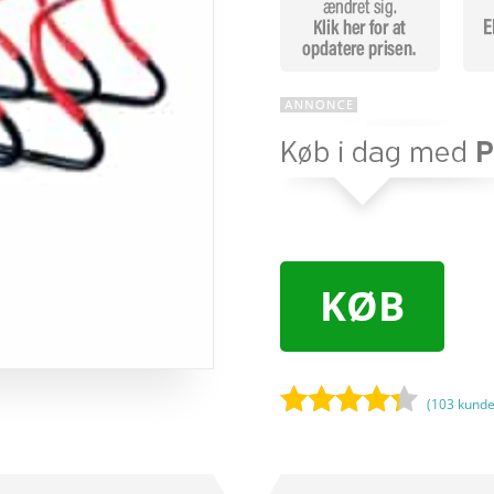
KØB
(
103
kunde
Bedømt
som
4.2
ud af 5