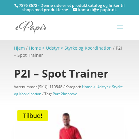
7876 8672 - Denne side er et produktkatalog og linker til
shops med produkterne
kontakt@e-papir.dk
Hjem
/
Home > Udstyr > Styrke og Koordination
/ P2I
– Spot Trainer
P2I – Spot Trainer
Varenummer (SKU):
110548
Kategori:
Home > Udstyr > Styrke
og Koordination
Tag:
Pure2Improve
Tilbud!