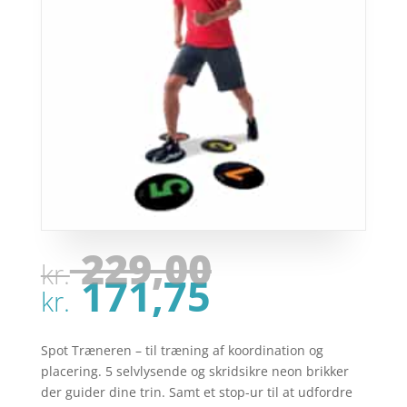
Den
229,00
kr.
oprindel
Den
171,75
pris
kr.
aktuelle
var:
pris
kr. 229,00
er:
Spot Træneren – til træning af koordination og
kr. 171,75
placering. 5 selvlysende og skridsikre neon brikker
der guider dine trin. Samt et stop-ur til at udfordre