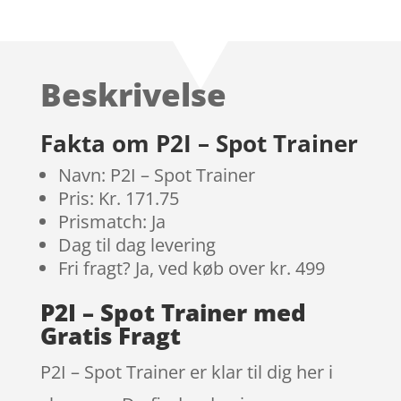
Bedømt
som
3.9
ud af 5
baseret
Beskrivelse
på
kundebed
ømmels
Fakta om P2I – Spot Trainer
er
Navn: P2I – Spot Trainer
Pris: Kr. 171.75
Prismatch: Ja
Dag til dag levering
Fri fragt? Ja, ved køb over kr. 499
P2I – Spot Trainer med
Gratis Fragt
P2I – Spot Trainer er klar til dig her i