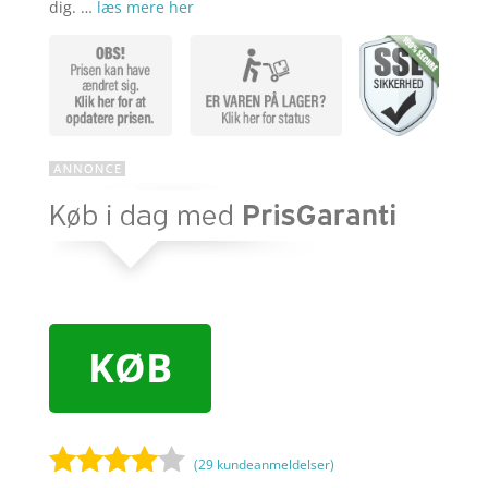
dig. …
læs mere her
KØB
(
29
kundeanmeldelser)