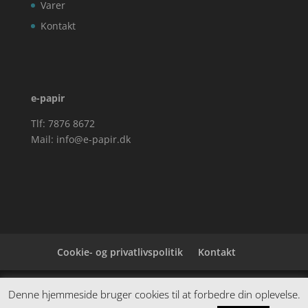
Varer
Kontakt
e-papir
Tlf: 7876 8672
Mail:
info@e-papir.dk
Cookie- og privatlivspolitik
Kontakt
Denne hjemmeside samler et bredt udvalg af
Denne hjemmeside bruger cookies til at forbedre din oplevelse.
spændende varer. Siden er et affiiliatesite, og nogle