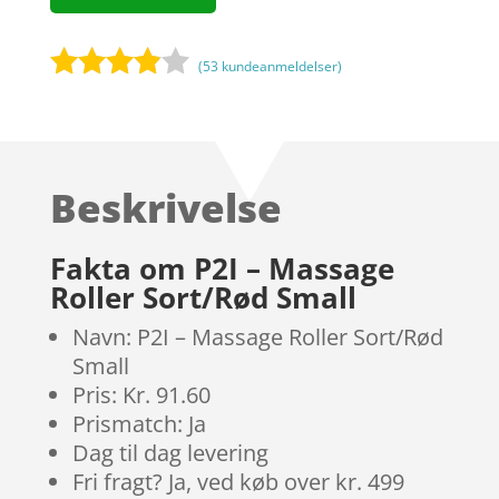
(
53
kundeanmeldelser)
Bedømt
som
3.8
ud af 5
baseret
Beskrivelse
på
kundebed
ømmels
Fakta om P2I – Massage
er
Roller Sort/Rød Small
Navn: P2I – Massage Roller Sort/Rød
Small
Pris: Kr. 91.60
Prismatch: Ja
Dag til dag levering
Fri fragt? Ja, ved køb over kr. 499