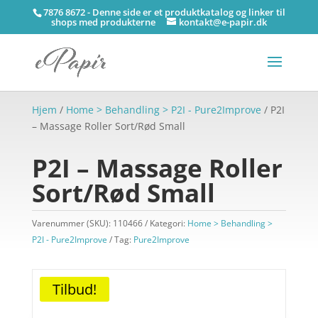
7876 8672 - Denne side er et produktkatalog og linker til
shops med produkterne
kontakt@e-papir.dk
Hjem
/
Home > Behandling > P2I - Pure2Improve
/ P2I
– Massage Roller Sort/Rød Small
P2I – Massage Roller
Sort/Rød Small
Varenummer (SKU):
110466
Kategori:
Home > Behandling >
P2I - Pure2Improve
Tag:
Pure2Improve
Tilbud!