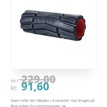
Den
229,00
kr.
oprindel
Den
91,60
pris
kr.
aktuelle
var:
pris
kr. 229,00
er:
Foam roller der tilbydes i 4 varianter. Kan bruges på
flere måder fra sportsmassage, og