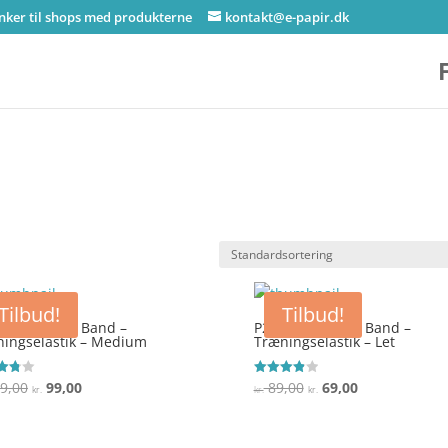
inker til shops med produkterne
kontakt@e-papir.dk
Tilbud!
Tilbud!
– Resistance Band –
P2I – Resistance Band –
ingselastik – Medium
Træningselastik – Let
Den
Den
Den
Den
9,00
99,00
89,00
69,00
ret
Vurderet
kr.
kr.
kr.
3.9
oprindelige
aktuelle
oprindelige
aktuelle
 5
ud af 5
pris
pris
pris
pris