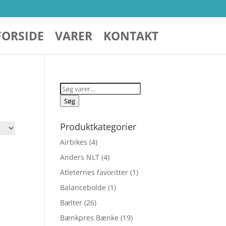
FORSIDE
VARER
KONTAKT
Søg
efter:
Søg
Produktkategorier
Airbikes
(4)
Anders NLT
(4)
Atleternes favoritter
(1)
Balancebolde
(1)
Bælter
(26)
Bænkpres Bænke
(19)