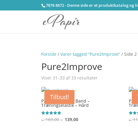
7876 8672 - Denne side er et produktkatalog og l
Forside
/
Varer tagged “Pure2Improve”
/ Side 2
Pure2Improve
Viser 31–33 af 33 resultater
Tilbud!
P2I – Resistance Band –
P2I 
Træningselastik – Hård
Træn
Den
Den
169,00
139,00
11
Vurderet
Vurde
kr.
kr.
kr.
4.9
3.8
oprindelige
aktuelle
ud af 5
ud af
pris
pris