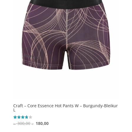
Craft – Core Essence Hot Pants W – Burgundy-Bleikur
L
Den
Den
300,00
180,00
Vurderet
kr.
kr.
3.8
oprindelige
aktuelle
ud af 5