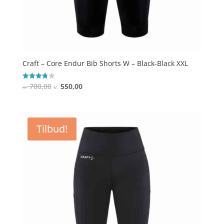
Craft – Core Endur Bib Shorts W – Black-Black XXL
Den
Den
700,00
550,00
Vurderet
kr.
kr.
3.8
oprindelige
aktuelle
ud af 5
pris
pris
var:
er:
Tilbud!
kr. 700,00.
kr. 550,00.