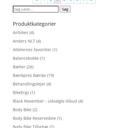
kr. 650,00.
kr. 260,00.
Søg
Søg
efter:
Produktkategorier
Airbikes
(4)
Anders NLT
(4)
Atleternes favoritter
(1)
Balancebolde
(1)
Bælter
(26)
Bænkpres Bænke
(19)
Behandlingslejer
(4)
BikeErgs
(1)
Black November - Udvalgte tilbud
(4)
Body Bike
(2)
Body Bike Reservedele
(1)
Body Bike Tilbehør
(1)