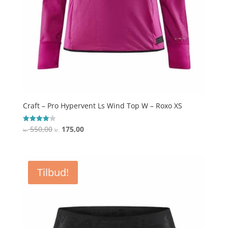
Craft – Pro Hypervent Ls Wind Top W – Roxo XS
Den
Den
550,00
175,00
Vurderet
kr.
kr.
4.1
oprindelige
aktuelle
ud af 5
pris
pris
var:
er:
Tilbud!
kr. 550,00.
kr. 175,00.