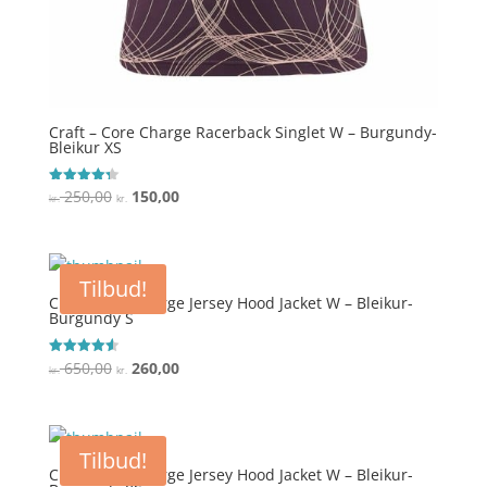
Craft – Core Charge Racerback Singlet W – Burgundy-
Bleikur XS
Den
Den
250,00
150,00
Vurderet
kr.
kr.
4.3
oprindelige
aktuelle
ud af 5
pris
pris
var:
er:
Tilbud!
kr. 250,00.
kr. 150,00.
Craft – Adv Charge Jersey Hood Jacket W – Bleikur-
Burgundy S
Den
Den
650,00
260,00
Vurderet
kr.
kr.
4.6
oprindelige
aktuelle
ud af 5
pris
pris
var:
er:
Tilbud!
kr. 650,00.
kr. 260,00.
Craft – Adv Charge Jersey Hood Jacket W – Bleikur-