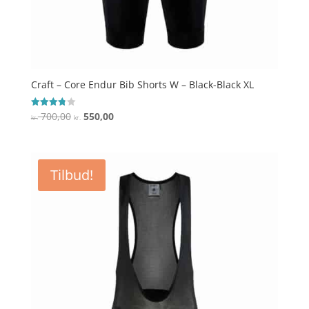
Craft – Core Endur Bib Shorts W – Black-Black XL
Den
Den
700,00
550,00
Vurderet
kr.
kr.
3.8
oprindelige
aktuelle
ud af 5
pris
pris
var:
er:
Tilbud!
kr. 700,00.
kr. 550,00.