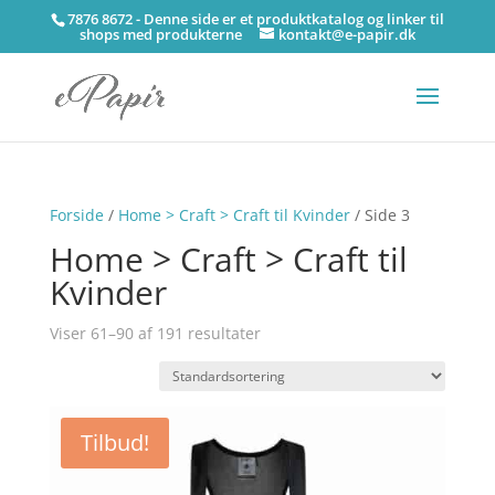
7876 8672 - Denne side er et produktkatalog og linker til
shops med produkterne
kontakt@e-papir.dk
Forside
/
Home > Craft > Craft til Kvinder
/ Side 3
Home > Craft > Craft til
Kvinder
Viser 61–90 af 191 resultater
Tilbud!