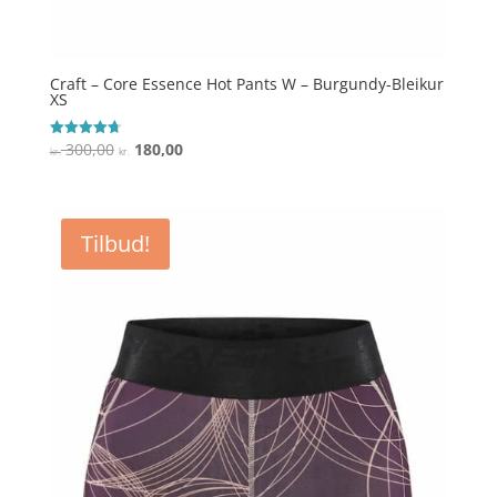
Craft – Core Essence Hot Pants W – Burgundy-Bleikur
XS
Den
Den
300,00
180,00
Vurderet
kr.
kr.
4.7
oprindelige
aktuelle
ud af 5
pris
pris
var:
er:
Tilbud!
kr. 300,00.
kr. 180,00.