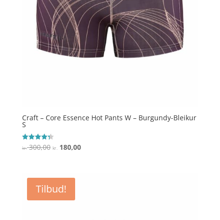
Craft – Core Essence Hot Pants W – Burgundy-Bleikur
S
Den
Den
300,00
180,00
Vurderet
kr.
kr.
4.3
oprindelige
aktuelle
ud af 5
pris
pris
var:
er:
Tilbud!
kr. 300,00.
kr. 180,00.