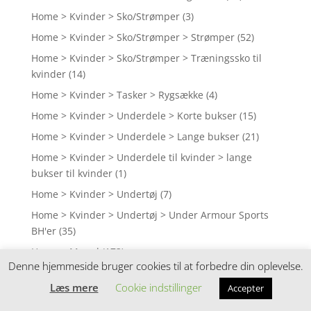
Home > Kvinder > Sko/Strømper
(3)
Home > Kvinder > Sko/Strømper > Strømper
(52)
Home > Kvinder > Sko/Strømper > Træningssko til
kvinder
(14)
Home > Kvinder > Tasker > Rygsække
(4)
Home > Kvinder > Underdele > Korte bukser
(15)
Home > Kvinder > Underdele > Lange bukser
(21)
Home > Kvinder > Underdele til kvinder > lange
bukser til kvinder
(1)
Home > Kvinder > Undertøj
(7)
Home > Kvinder > Undertøj > Under Armour Sports
BH'er
(35)
Home > Mænd
(173)
Denne hjemmeside bruger cookies til at forbedre din oplevelse.
Home > Mænd > Cykling
(27)
Læs mere
Cookie indstillinger
Accepter
Home > Mænd > Hovedbeklædning
(3)