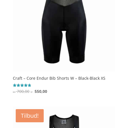
Craft – Core Endur Bib Shorts W – Black-Black XS
Den
Den
700,00
550,00
Vurderet
kr.
kr.
4.8
oprindelige
aktuelle
ud af 5
pris
pris
var:
er:
Tilbud!
kr. 700,00.
kr. 550,00.