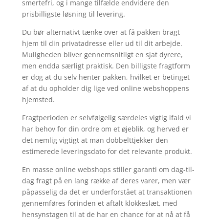
smertefri, og i mange tilfælde endvidere den
prisbilligste løsning til levering.
Du bør alternativt tænke over at få pakken bragt
hjem til din privatadresse eller ud til dit arbejde.
Muligheden bliver gennemsnitligt en sjat dyrere,
men endda særligt praktisk. Den billigste fragtform
er dog at du selv henter pakken, hvilket er betinget
af at du opholder dig lige ved online webshoppens
hjemsted.
Fragtperioden er selvfølgelig særdeles vigtig ifald vi
har behov for din ordre om et øjeblik, og herved er
det nemlig vigtigt at man dobbelttjekker den
estimerede leveringsdato for det relevante produkt.
En masse online webshops stiller garanti om dag-til-
dag fragt på en lang række af deres varer, men vær
påpasselig da det er underforstået at transaktionen
gennemføres forinden et aftalt klokkeslæt, med
hensynstagen til at de har en chance for at nå at få