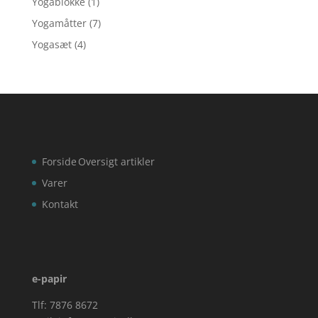
Yogablokke
(1)
Yogamåtter
(7)
Yogasæt
(4)
Forside
Oversigt artikler
Varer
Kontakt
e-papir
Tlf: 7876 8672