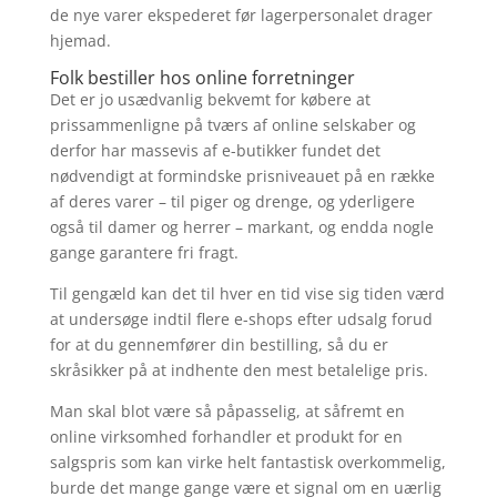
de nye varer ekspederet før lagerpersonalet drager
hjemad.
Folk bestiller hos online forretninger
Det er jo usædvanlig bekvemt for købere at
prissammenligne på tværs af online selskaber og
derfor har massevis af e-butikker fundet det
nødvendigt at formindske prisniveauet på en række
af deres varer – til piger og drenge, og yderligere
også til damer og herrer – markant, og endda nogle
gange garantere fri fragt.
Til gengæld kan det til hver en tid vise sig tiden værd
at undersøge indtil flere e-shops efter udsalg forud
for at du gennemfører din bestilling, så du er
skråsikker på at indhente den mest betalelige pris.
Man skal blot være så påpasselig, at såfremt en
online virksomhed forhandler et produkt for en
salgspris som kan virke helt fantastisk overkommelig,
burde det mange gange være et signal om en uærlig