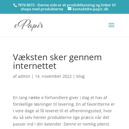
7876 8672 - Denne side er et produktkatalog og linker til
shops med produkterne
kontakt@e-papir.dk
Væksten sker gennem
internettet
af
admin
|
14. november 2022
|
blog
En lang række e-forhandlere giver i dag et hav af
forskellige løsninger til levering. En af favoritterne er
i vore dage at få leveret til et afhentningssted, hvor
du så selv henter produkterne lige præcis når det
passer ind i din kalender. Denne er nemlig yderst