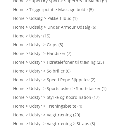
Home > SuperDry Sport > Superdry til Mænd
(9)
Home > Triggerpoint > Massage bolde
(5)
Home > Udsalg > Pakke-tilbud
(1)
Home > Udsalg > Under Armour Udsalg
(6)
Home > Udstyr
(15)
Home > Udstyr > Grips
(3)
Home > Udstyr > Handsker
(7)
Home > Udstyr > Høretelefoner til træning
(25)
Home > Udstyr > Solbriller
(6)
Home > Udstyr > Speed Rope Sjippetov
(2)
Home > Udstyr > Sportstasker > Sportstasker
(1)
Home > Udstyr > Styrke og Koordination
(17)
Home > Udstyr > Træningsbælte
(4)
Home > Udstyr > Vægttræning
(20)
Home > Udstyr > Vægttræning > Straps
(3)