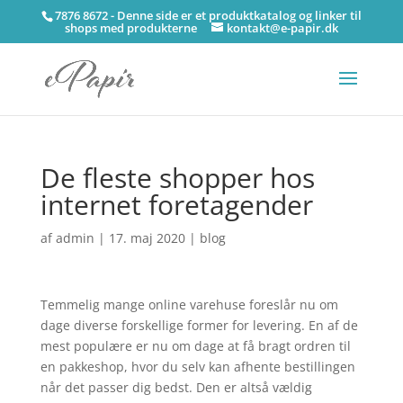
7876 8672 - Denne side er et produktkatalog og linker til
shops med produkterne
kontakt@e-papir.dk
De fleste shopper hos
internet foretagender
af
admin
|
17. maj 2020
|
blog
Temmelig mange online varehuse foreslår nu om
dage diverse forskellige former for levering. En af de
mest populære er nu om dage at få bragt ordren til
en pakkeshop, hvor du selv kan afhente bestillingen
når det passer dig bedst. Den er altså vældig