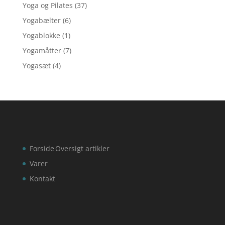
Yoga og Pilates
(37)
Yogabælter
(6)
Yogablokke
(1)
Yogamåtter
(7)
Yogasæt
(4)
Forside
Oversigt artikler
Varer
Kontakt