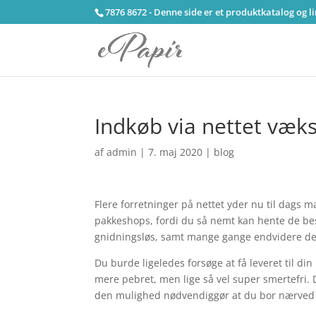
7876 8672 - Denne side er et produktkatalog og l
Indkøb via nettet væks
af
admin
|
7. maj 2020
|
blog
Flere forretninger på nettet yder nu til dags
pakkeshops, fordi du så nemt kan hente de bes
gnidningsløs, samt mange gange endvidere den 
Du burde ligeledes forsøge at få leveret til di
mere pebret, men lige så vel super smertefri.
den mulighed nødvendiggør at du bor nærved 