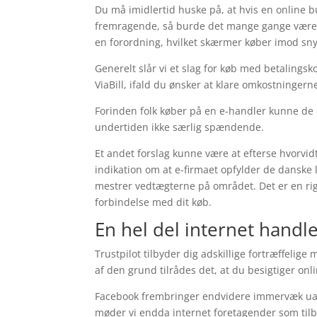
Du må imidlertid huske på, at hvis en online b
fremragende, så burde det mange gange være e
en forordning, hvilket skærmer køber imod sny
Generelt slår vi et slag for køb med betalingsko
ViaBill, ifald du ønsker at klare omkostningerne
Forinden folk køber på en e-handler kunne de
undertiden ikke særlig spændende.
Et andet forslag kunne være at efterse hvorvid
indikation om at e-firmaet opfylder de danske
mestrer vedtægterne på området. Det er en rigti
forbindelse med dit køb.
En hel del internet handl
Trustpilot tilbyder dig adskillige fortræffeli
af den grund tilrådes det, at du besigtiger onl
Facebook frembringer endvidere immervæk uafhæ
møder vi endda internet foretagender som tilb