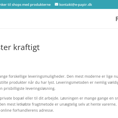
inker til shops med produkterne
kontakt@e-papir.dk
ter kraftigt
 mange forskellige leveringsmuligheder. Den mest moderne er lige n
tilte produkter når du har lyst. Leveringsmetoden er nemlig vældi
prisbilligste leveringsløsning.
n private bopæl eller til dit arbejde. Løsningen er mange gange en 
 Den mest letkøbte fragtmetode er unægtelig selv at hente varerne
online forhandlerens adresse.