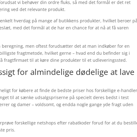
 forudsat vi behøver din ordre fluks, så med det formål er det ret
vering ved det relevante produkt.
n enkelt hverdag på mange af butikkens produkter, hvilket beroer på
keslæt, med det formål at de har en chance for at nå at få varen
en beregning, men oftest forudsætter det at man indkøber for en
ligste fragtmetode, hvilket gerne – hvad end du befinder sig i
få fragtfirmaet til at køre dine produkter til et udleveringssted.
igt for almindelige dødelige at lave
eligt for købere at finde de bedste priser hos forskellige e-handle
nget til at sænke udsalgspriserne på specielt deres bedst i test
l herrer og damer – voldsomt, og endda nogle gange yde fragt uden
prøve forskellige netshops efter rabatkoder forud for at du bestill
te pris.