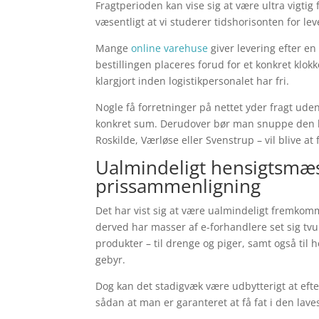
Fragtperioden kan vise sig at være ultra vigtig
væsentligt at vi studerer tidshorisonten for le
Mange
online varehuse
giver levering efter e
bestillingen placeres forud for et konkret klok
klargjort inden logistikpersonalet har fri.
Nogle få forretninger på nettet yder fragt ud
konkret sum. Derudover bør man snuppe den bil
Roskilde, Værløse eller Svenstrup – vil blive at 
Ualmindeligt hensigtsmæss
prissammenligning
Det har vist sig at være ualmindeligt fremkomm
derved har masser af e-forhandlere set sig tvu
produkter – til drenge og piger, samt også ti
gebyr.
Dog kan det stadigvæk være udbytterigt at efter
sådan at man er garanteret at få fat i den laves