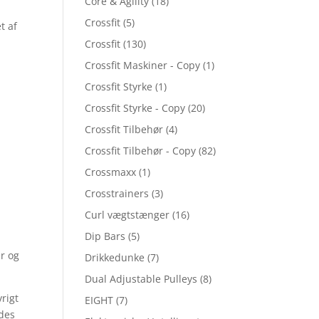
Core & Agility
(18)
Crossfit
(5)
t af
Crossfit
(130)
Crossfit Maskiner - Copy
(1)
Crossfit Styrke
(1)
Crossfit Styrke - Copy
(20)
Crossfit Tilbehør
(4)
Crossfit Tilbehør - Copy
(82)
Crossmaxx
(1)
Crosstrainers
(3)
Curl vægtstænger
(16)
Dip Bars
(5)
er og
Drikkedunke
(7)
Dual Adjustable Pulleys
(8)
rigt
EIGHT
(7)
edes