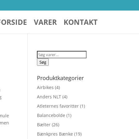
FORSIDE
VARER
KONTAKT
Søg
efter:
Søg
Produktkategorier
Airbikes
(4)
u
Anders NLT
(4)
g
Atleternes favoritter
(1)
Balancebolde
(1)
smule
, men
Bælter
(26)
Bænkpres Bænke
(19)