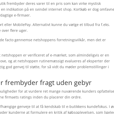
utik frembyder deres varer til en pris som kan virke mystisk
n indikation på en svindel internet shop. Kortkøb er dog omfavne
dagtige e-firmaer.
rt eller MobilePay. Alternativt kunne du vælge et tilbud fra f.eks.
 over flere uger.
 de facto gennemse netshoppens forretningsvilkår, men det er
t netshoppen er verificeret af e-mærket, som almindeligvis er en
 love, og at netshoppen rutinemæssigt evalueres af eksperter der
g god genvej til støtte, for så vidt du møder problemstillinger i
er frembyder fragt uden gebyr
ge muligheder for at vurdere ret mange nuværende kunders opfattels
ine firmaets ratings inden du placerer din ordre.
ngige genveje til at få kendskab til e-butikkens kundefokus. I øv
yder kunderne at formulere en kritik af købsoplevelsen, som ligel