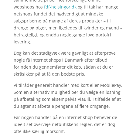
webshops hos
fdf-helsingor.dk
og til tak har mange
netshops fundet det nødvendigt at mindske
salgspriserne på mange af deres produkter – til
drenge og piger, men ligeledes til kvinder og mænd –
betragteligt, og endda nogle gange love portofri
levering.
Dog kan det stadigvæk være gavnligt at efterprøve
nogle få internet shops i Danmark efter tilbud
forinden du gennemfører dit køb, sådan at du er
skråsikker på at få den bedste pris.
Vi tilråder generelt handler med kort eller MobilePay.
Som en alternativ mulighed bør du vælge en løsning
på afbetaling som eksempelvis ViaBill, i tilfælde af at
du agter at afbetale pengene af flere omgange.
Før nogen handler på en internet shop behøver de
ideelt set overveje netbutikkens regler, det er dog
ofte ikke særlig morsomt.