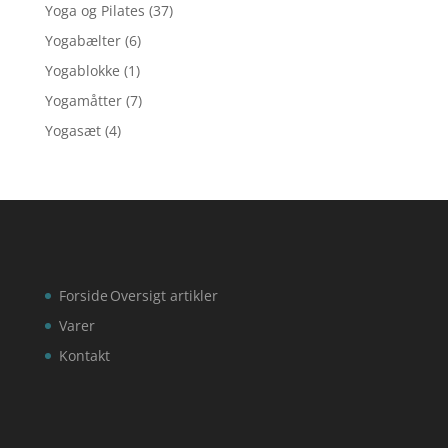
Yoga og Pilates
(37)
Yogabælter
(6)
Yogablokke
(1)
Yogamåtter
(7)
Yogasæt
(4)
Forside
Oversigt artikler
Varer
Kontakt