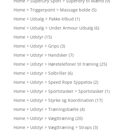
Home > SuperDry Sport > Superdry til Mænd
(9)
Home > Triggerpoint > Massage bolde
(5)
Home > Udsalg > Pakke-tilbud
(1)
Home > Udsalg > Under Armour Udsalg
(6)
Home > Udstyr
(15)
Home > Udstyr > Grips
(3)
Home > Udstyr > Handsker
(7)
Home > Udstyr > Høretelefoner til træning
(25)
Home > Udstyr > Solbriller
(6)
Home > Udstyr > Speed Rope Sjippetov
(2)
Home > Udstyr > Sportstasker > Sportstasker
(1)
Home > Udstyr > Styrke og Koordination
(17)
Home > Udstyr > Træningsbælte
(4)
Home > Udstyr > Vægttræning
(20)
Home > Udstyr > Vægttræning > Straps
(3)