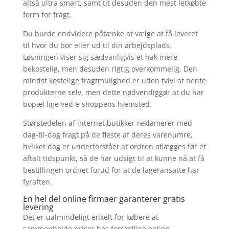
altså ultra smart, samt tit desuden den mest letkøbte
form for fragt.
Du burde endvidere påtænke at vælge at få leveret
til hvor du bor eller ud til din arbejdsplads.
Løsningen viser sig sædvanligvis et hak mere
bekostelig, men desuden rigtig overkommelig. Den
mindst kostelige fragtmulighed er uden tvivl at hente
produkterne selv, men dette nødvendiggør at du har
bopæl lige ved e-shoppens hjemsted.
Størstedelen af internet butikker reklamerer med
dag-til-dag fragt på de fleste af deres varenumre,
hvilket dog er underforstået at ordren aflægges før et
aftalt tidspunkt, så de har udsigt til at kunne nå at få
bestillingen ordnet forud for at de lageransatte har
fyraften.
En hel del online firmaer garanterer gratis
levering
Det er ualmindeligt enkelt for købere at
sammenholde priser hos forskellige online