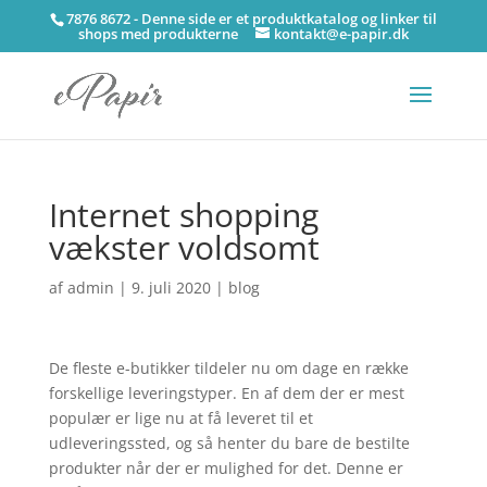
7876 8672 - Denne side er et produktkatalog og linker til
shops med produkterne
kontakt@e-papir.dk
Internet shopping
vækster voldsomt
af
admin
|
9. juli 2020
|
blog
De fleste e-butikker tildeler nu om dage en række
forskellige leveringstyper. En af dem der er mest
populær er lige nu at få leveret til et
udleveringssted, og så henter du bare de bestilte
produkter når der er mulighed for det. Denne er