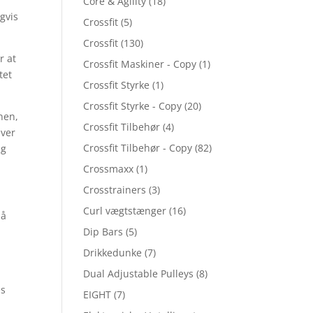
Core & Agility
(18)
gvis
Crossfit
(5)
Crossfit
(130)
r at
Crossfit Maskiner - Copy
(1)
tet
Crossfit Styrke
(1)
Crossfit Styrke - Copy
(20)
nen,
Crossfit Tilbehør
(4)
hver
Crossfit Tilbehør - Copy
(82)
ig
Crossmaxx
(1)
Crosstrainers
(3)
Curl vægtstænger
(16)
på
Dip Bars
(5)
Drikkedunke
(7)
Dual Adjustable Pulleys
(8)
es
EIGHT
(7)