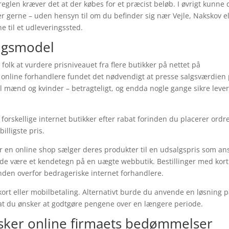
 reglen kræver det at der købes for et præcist beløb. I øvrigt kunne
er gerne – uden hensyn til om du befinder sig nær Vejle, Nakskov el
ne til et udleveringssted.
ingsmodel
olk at vurdere prisniveauet fra flere butikker på nettet på
online forhandlere fundet det nødvendigt at presse salgsværdien
 til mænd og kvinder – betragteligt, og endda nogle gange sikre leve
e forskellige internet butikker efter rabat forinden du placerer ordr
illigste pris.
r en online shop sælger deres produkter til en udsalgspris som an
fælde være et kendetegn på en uægte webbutik. Bestillinger med kort
nden overfor bedrageriske internet forhandlere.
ort eller mobilbetaling. Alternativt burde du anvende en løsning 
af at du ønsker at godtgøre pengene over en længere periode.
orsker online firmaets bedømmelser