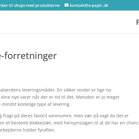
inker til shops med produkterne
kontakt@e-papir.dk
 e-forretninger
 alverdens leveringsmåder. En sikker vinder er lige nu
dine nye varer når der er tid til det. Metoden er jo meget
 mindst kostelige type af levering.
g fragt på deres favorit varenumre, men vær på vagt da det er
n et bestemt klokkeslæt, med hensynstagen til at de har en chan
arbejderne holder fyraften.