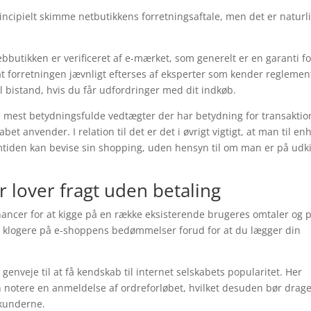
ncipielt skimme netbutikkens forretningsaftale, men det er naturli
bbutikken er verificeret af e-mærket, som generelt er en garanti fo
 forretningen jævnligt efterses af eksperter som kender reglemen
 bistand, hvis du får udfordringer med dit indkøb.
e mest betydningsfulde vedtægter der har betydning for transaktio
bet anvender. I relation til det er det i øvrigt vigtigt, at man til en
mtiden kan bevise sin shopping, uden hensyn til om man er på udk
r lover fragt uden betaling
hancer for at kigge på en række eksisterende brugeres omtaler og 
iver klogere på e-shoppens bedømmelser forud for at du lægger din
genveje til at få kendskab til internet selskabets popularitet. Her
n notere en anmeldelse af ordreforløbet, hvilket desuden bør drag
s kunderne.