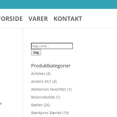
FORSIDE
VARER
KONTAKT
Søg
efter:
Søg
Produktkategorier
Airbikes
(4)
Anders NLT
(4)
Atleternes favoritter
(1)
Balancebolde
(1)
ce
Bælter
(26)
Bænkpres Bænke
(19)