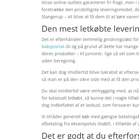
Visse online outlets garanterer fri fragt, men i
foretrække den prisbilligste leveringsmodel, d
Slangerup – vil blive at få dem til at køre varer
Den mest letkøbte lever
Det er efterhånden temmelig gnidningsløst for f
babyportal.dk
og på grund af dette har mange 
deres produkter – til juniorer, lige så vel som
uden beregning.
Det kan dog imidlertid blive lukrativt at efters
så man er på den sikre side med at få den prisb
Du skal imidlertid være omhyggelig med, at nå
for kolossalt letkøbt, så kunne det i nogle til
dog indbefattet af et lovbud, som forsvarer ku
Vi tilråder generelt køb med gængse betalingsk
afbetaling fra eksempelvis ViaBill, i tilfælde 
Det er godt at du efterf