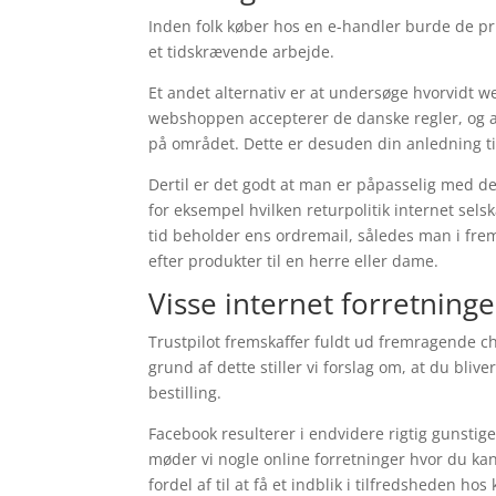
Inden folk køber hos en e-handler burde de pri
et tidskrævende arbejde.
Et andet alternativ er at undersøge hvorvidt we
webshoppen accepterer de danske regler, og at
på området. Dette er desuden din anledning til
Dertil er det godt at man er påpasselig med d
for eksempel hvilken returpolitik internet selska
tid beholder ens ordremail, således man i fre
efter produkter til en herre eller dame.
Visse internet forretninge
Trustpilot fremskaffer fuldt ud fremragende c
grund af dette stiller vi forslag om, at du bl
bestilling.
Facebook resulterer i endvidere rigtig gunstige 
møder vi nogle online forretninger hvor du ka
fordel af til at få et indblik i tilfredsheden ho