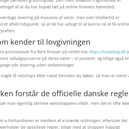
illige særdeles gnidningsløs. Den mest letkøbte fragtmetode er
etinget af at du har bopæl tæt på online firmaets hjemsted.
 hverdags levering på massevis af varer, men som imidlertid er
 et aftalt tidspunkt, så at de har udsigt til at kunne nå at få ordre
fyraften.
om kender til lovgivningen
ere prisniveauet fra flere firmaer på nettet hos
https://haveting.dk
o
ere udsalgspriserne på deres varer – til juniorer, og tillige også til
 gange yde levering uden omkostninger.
e nogle få netshops efter rabat forinden du køber, så man er sikret 
en forstår de officielle danske regle
t bør man egentlig skimme webshoppens vilkår, men det er ofte ikk
 om e-forhandleren er medlem af e-mærke ordningen, eftersom det
overholder de opstillede regler, tillige med at shoppen hyppigt