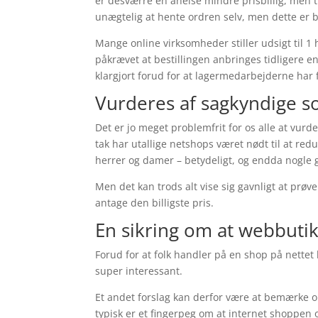
er desværre en anelse mindre prisbillig, men t
unægtelig at hente ordren selv, men dette er b
Mange online virksomheder stiller udsigt til 1
påkrævet at bestillingen anbringes tidligere end
klargjort forud for at lagermedarbejderne har 
Vurderes af sagkyndige s
Det er jo meget problemfrit for os alle at vurd
tak har utallige netshops været nødt til at reduc
herrer og damer – betydeligt, og endda nogle
Men det kan trods alt vise sig gavnligt at prøv
antage den billigste pris.
En sikring om at webbutikk
Forud for at folk handler på en shop på nette
super interessant.
Et andet forslag kan derfor være at bemærke
typisk er et fingerpeg om at internet shoppen 