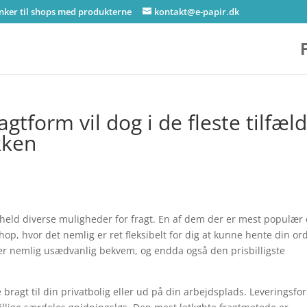
inker til shops med produkterne
kontakt@e-papir.dk
gtform vil dog i de fleste tilfæl
kken
 held diverse muligheder for fragt. En af dem der er mest populær 
op, hvor det nemlig er ret fleksibelt for dig at kunne hente din or
er nemlig usædvanlig bekvem, og endda også den prisbilligste
bragt til din privatbolig eller ud på din arbejdsplads. Leveringsf