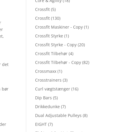
Core & Agility
(18)
Crossfit
(5)
Crossfit
(130)
r
Crossfit Maskiner - Copy
(1)
er
Crossfit Styrke
(1)
t,
Crossfit Styrke - Copy
(20)
Crossfit Tilbehør
(4)
Crossfit Tilbehør - Copy
(82)
r det
Crossmaxx
(1)
Crosstrainers
(3)
n bør
Curl vægtstænger
(16)
Dip Bars
(5)
Drikkedunke
(7)
Dual Adjustable Pulleys
(8)
 der
EIGHT
(7)