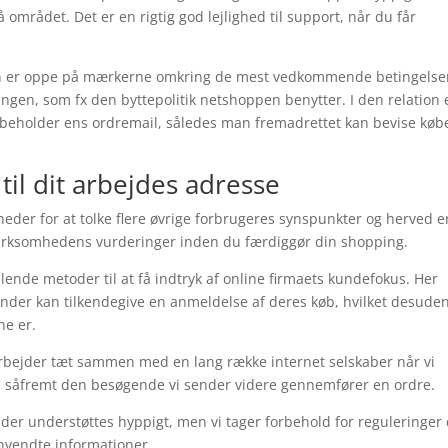
mrådet. Det er en rigtig god lejlighed til support, når du får
en er oppe på mærkerne omkring de mest vedkommende betingelse
ingen, som fx den byttepolitik netshoppen benytter. I den relation 
bibeholder ens ordremail, således man fremadrettet kan bevise købe
.
 til dit arbejdes adresse
eder for at tolke flere øvrige forbrugeres synspunkter og herved e
 virksomhedens vurderinger inden du færdiggør din shopping.
nde metoder til at få indtryk af online firmaets kundefokus. Her
nder kan tilkendegive en anmeldelse af deres køb, hvilket desude
ne er.
rbejder tæt sammen med en lang række internet selskaber når vi
se såfremt den besøgende vi sender videre gennemfører en ordre.
der understøttes hyppigt, men vi tager forbehold for reguleringer
anvendte informationer.