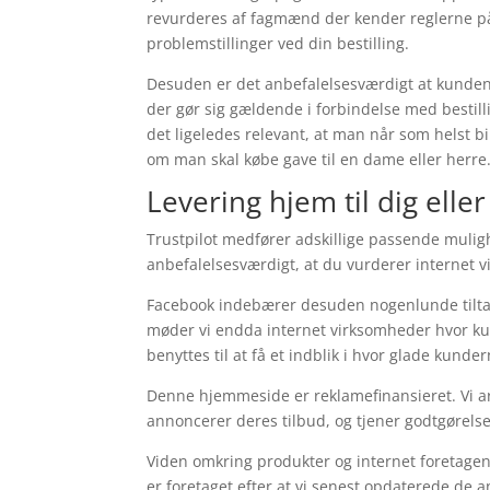
revurderes af fagmænd der kender reglerne på o
problemstillinger ved din bestilling.
Desuden er det anbefalelsesværdigt at kund
der gør sig gældende i forbindelse med bestill
det ligeledes relevant, at man når som helst 
om man skal købe gave til en dame eller herre
Levering hjem til dig eller
Trustpilot medfører adskillige passende muligh
anbefalelsesværdigt, at du vurderer internet
Facebook indebærer desuden nogenlunde tiltale
møder vi endda internet virksomheder hvor ku
benyttes til at få et indblik i hvor glade kunder
Denne hjemmeside er reklamefinansieret. Vi a
annoncerer deres tilbud, og tjener godtgørel
Viden omkring produkter og internet foretagen
er foretaget efter at vi senest opdaterede de 