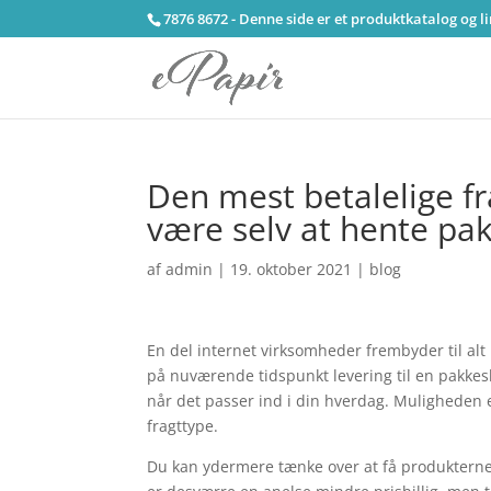
7876 8672 - Denne side er et produktkatalog og l
Den mest betalelige fra
være selv at hente pa
af
admin
|
19. oktober 2021
|
blog
En del internet virksomheder frembyder til alt
på nuværende tidspunkt levering til en pakkesh
når det passer ind i din hverdag. Muligheden 
fragttype.
Du kan ydermere tænke over at få produkterne 