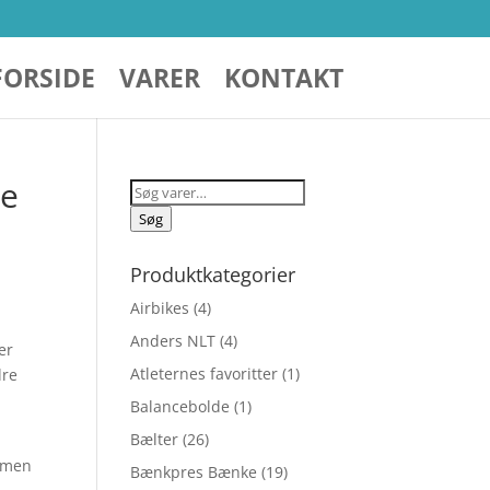
FORSIDE
VARER
KONTAKT
de
Søg
efter:
Søg
Produktkategorier
Airbikes
(4)
Anders NLT
(4)
er
Atleternes favoritter
(1)
dre
Balancebolde
(1)
Bælter
(26)
ormen
Bænkpres Bænke
(19)