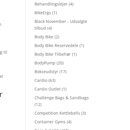
Behandlingslejer
(4)
BikeErgs
(1)
Black November - Udvalgte
n
tilbud
(4)
Body Bike
(2)
Body Bike Reservedele
(1)
g til
Body Bike Tilbehør
(1)
BodyPump
(20)
Bokseudstyr
(17)
at
Cardio
(63)
Cardio Outlet
(1)
r
Challenge Bags & Sandbags
e
(12)
Competition Kettlebells
(3)
Container Gyms
(4)