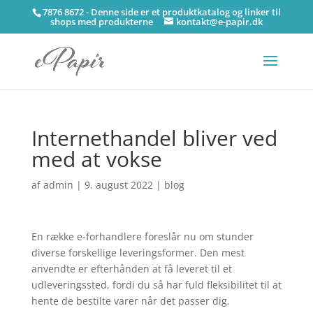
7876 8672 - Denne side er et produktkatalog og linker til
shops med produkterne
kontakt@e-papir.dk
Internethandel bliver ved
med at vokse
af
admin
|
9. august 2022
|
blog
En række e-forhandlere foreslår nu om stunder
diverse forskellige leveringsformer. Den mest
anvendte er efterhånden at få leveret til et
udleveringssted, fordi du så har fuld fleksibilitet til at
hente de bestilte varer når det passer dig.