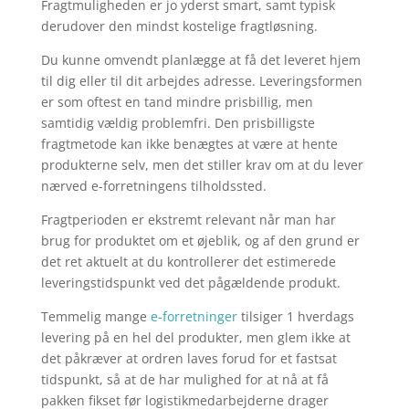
Fragtmuligheden er jo yderst smart, samt typisk
derudover den mindst kostelige fragtløsning.
Du kunne omvendt planlægge at få det leveret hjem
til dig eller til dit arbejdes adresse. Leveringsformen
er som oftest en tand mindre prisbillig, men
samtidig vældig problemfri. Den prisbilligste
fragtmetode kan ikke benægtes at være at hente
produkterne selv, men det stiller krav om at du lever
nærved e-forretningens tilholdssted.
Fragtperioden er ekstremt relevant når man har
brug for produktet om et øjeblik, og af den grund er
det ret aktuelt at du kontrollerer det estimerede
leveringstidspunkt ved det pågældende produkt.
Temmelig mange
e-forretninger
tilsiger 1 hverdags
levering på en hel del produkter, men glem ikke at
det påkræver at ordren laves forud for et fastsat
tidspunkt, så at de har mulighed for at nå at få
pakken fikset før logistikmedarbejderne drager