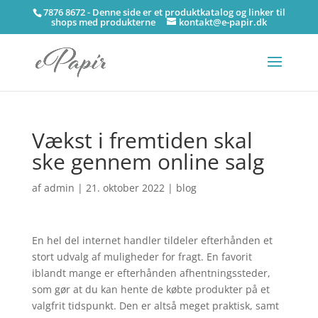
7876 8672 - Denne side er et produktkatalog og linker til
shops med produkterne
kontakt@e-papir.dk
Vækst i fremtiden skal
ske gennem online salg
af
admin
|
21. oktober 2022
|
blog
En hel del internet handler tildeler efterhånden et
stort udvalg af muligheder for fragt. En favorit
iblandt mange er efterhånden afhentningssteder,
som gør at du kan hente de købte produkter på et
valgfrit tidspunkt. Den er altså meget praktisk, samt