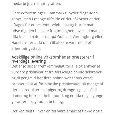
medarbejderne har fyraften.
Flere e-forretninger i Danmark tilbyder fragt uden
gebyr, men i mange tilfælde er det påkrævet at der
aftages for et bestemt beløb. I øvrigt burde man
udse dig den billigste fragtmulighed, hvilket i mange
tilfælde – om du er tæt på Odense, Vordingborg eller
Hadsten – er at få dem til at køre varerne til et
afhentningssted.
Adskillige online virksomheder præsterer 1
hverdags levering
Det er jo super fremkommeligt for alle og enhver at
vurdere prisniveauet fra forskellige online selskaber
og til gengæld har flere online webshops været
presset til at at formindske prisniveauet på mange af
deres produkter – til piger og drenge, og ligeså til
damer og herrer – helt i bund, og endda nogle gange
garantere fragt uden betaling.
Det kan dog til hver en tid være smart at tjekke nogle