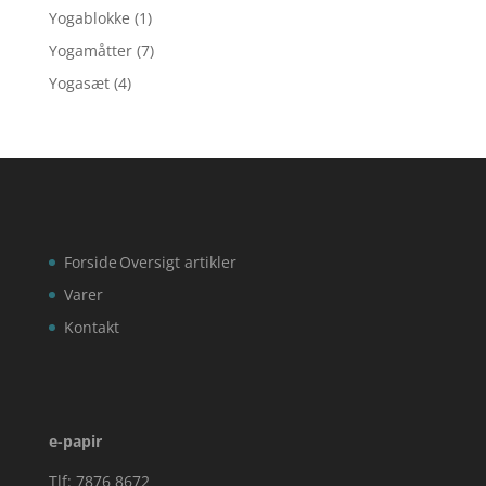
Yogablokke
(1)
Yogamåtter
(7)
Yogasæt
(4)
Forside
Oversigt artikler
Varer
Kontakt
e-papir
Tlf: 7876 8672