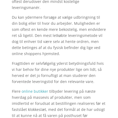
oftest derudover den mindst kostelige
leveringsmanér.
Du kan ydermere forsøge at vælge udbringning til
din bolig eller til hvor du arbejder. Muligheden er
som oftest en kende mere bekostelig, men endvidere
ret så ligetil. Den mest letkøbte leveringsmetode vil
dog til enhver tid være selv at hente ordren, men
dette betinges af at du fysisk befinder dig lige ved
online shoppens hjemsted.
Fragttiden er selvfølgelig yderst betydningsfuld hvis
vi har behov for dine nye produkter lige om lidt, så
herved er det jo fornuftigt at man studerer den
forventede leveringstid for den relevante vare.
Flere
online butikker
tilbyder levering på næste
hverdag på massevis af produkter, men som
imidlertid er forudsat at bestillingen realiseres før et
fastslået klokkeslæt, med det formål at de har udsigt
til at kunne nå at få varen på posthuset før