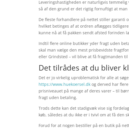
Leveringshastigheden er naturligvis temmelig v
så af den grund er det rigtig fornuftigt at ma
De fleste forhandlere på nettet stiller garant
hvilket betinges af at ordren aflægges tidligere
kunne nå at få pakken sendt afsted forinden l
Indtil flere online butikker yder fragt uden be
skal man vælge den mest prisbevidste fragtfo
eller Grindsted – vil blive at få fragtmanden ti
Det tilrådes at du bliver 
Det er jo virkelig uproblematisk for alle at søge
https://www.huekoersel.dk
og derved har flere
prisniveauet på mange af deres varer – til bør
fragt uden betaling.
Trods dette kan det stadigvæk vise sig fordelag
køb, således at du ikke er i tvivl om at få den s
Forud for at nogen bestiller på en butik på net