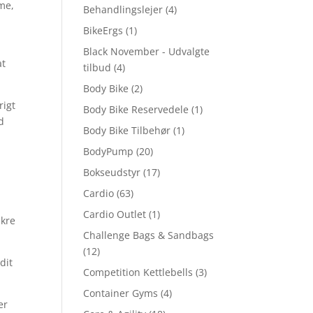
mme,
Behandlingslejer
(4)
BikeErgs
(1)
Black November - Udvalgte
at
tilbud
(4)
Body Bike
(2)
rigt
Body Bike Reservedele
(1)
d
Body Bike Tilbehør
(1)
BodyPump
(20)
Bokseudstyr
(17)
Cardio
(63)
Cardio Outlet
(1)
ikre
Challenge Bags & Sandbags
(12)
dit
Competition Kettlebells
(3)
Container Gyms
(4)
er