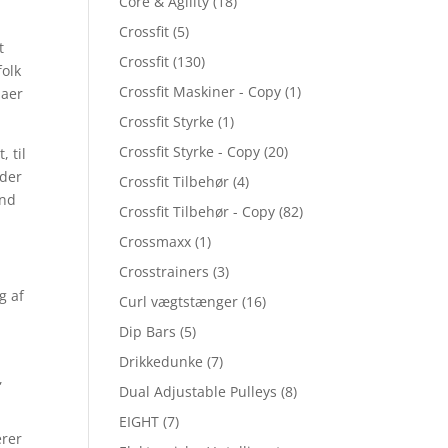
Core & Agility
(18)
Crossfit
(5)
t
Crossfit
(130)
folk
Crossfit Maskiner - Copy
(1)
maer
Crossfit Styrke
(1)
Crossfit Styrke - Copy
(20)
 til
lder
Crossfit Tilbehør
(4)
and
Crossfit Tilbehør - Copy
(82)
Crossmaxx
(1)
Crosstrainers
(3)
g af
Curl vægtstænger
(16)
Dip Bars
(5)
Drikkedunke
(7)
,
Dual Adjustable Pulleys
(8)
EIGHT
(7)
erer