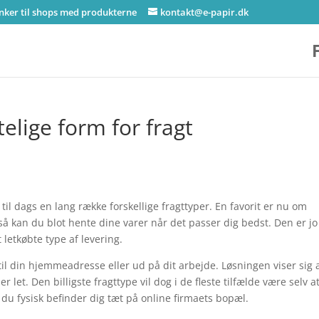
inker til shops med produkterne
kontakt@e-papir.dk
elige form for fragt
il dags en lang række forskellige fragttyper. En favorit er nu om
g så kan du blot hente dine varer når det passer dig bedst. Den er jo
 letkøbte type af levering.
l din hjemmeadresse eller ud på dit arbejde. Løsningen viser sig 
let. Den billigste fragttype vil dog i de fleste tilfælde være selv a
du fysisk befinder dig tæt på online firmaets bopæl.