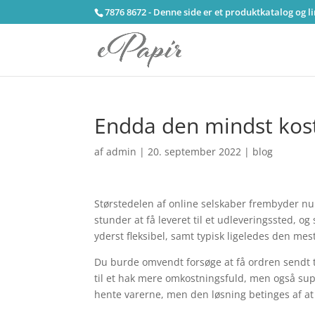
7876 8672 - Denne side er et produktkatalog og l
Endda den mindst kost
af
admin
|
20. september 2022
|
blog
Størstedelen af online selskaber frembyder nu t
stunder at få leveret til et udleveringssted, o
yderst fleksibel, samt typisk ligeledes den mest
Du burde omvendt forsøge at få ordren sendt ti
til et hak mere omkostningsfuld, men også super 
hente varerne, men den løsning betinges af at 