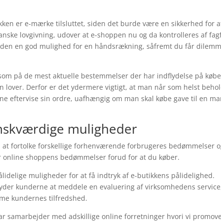
ken er e-mærke tilsluttet, siden det burde være en sikkerhed for a
danske lovgivning, udover at e-shoppen nu og da kontrolleres af fag
suden en god mulighed for en håndsrækning, såfremt du får dilem
ksom på de mest aktuelle bestemmelser der har indflydelse på købet,
n lover. Derfor er det ydermere vigtigt, at man når som helst beho
unne eftervise sin ordre, uafhængig om man skal købe gave til en m
 ønskværdige muligheder
til at fortolke forskellige forhenværende forbrugeres bedømmelser o
er online shoppens bedømmelser forud for at du køber.
delige muligheder for at få indtryk af e-butikkens pålidelighed.
byder kunderne at meddele en evaluering af virksomhedens service
ømme kundernes tilfredshed.
har samarbejder med adskillige online forretninger hvori vi promov