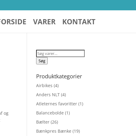
FORSIDE
VARER
KONTAKT
Søg
efter:
Søg
Produktkategorier
Airbikes
(4)
Anders NLT
(4)
Atleternes favoritter
(1)
Balancebolde
(1)
af og
t
Bælter
(26)
Bænkpres Bænke
(19)