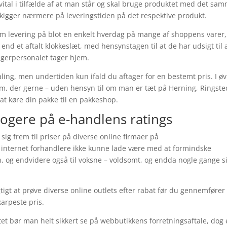
ital i tilfælde af at man står og skal bruge produktet med det sa
n kigger nærmere på leveringstiden på det respektive produkt.
i om levering på blot en enkelt hverdag på mange af shoppens varer,
 end et aftalt klokkeslæt, med hensynstagen til at de har udsigt til 
agerpersonalet tager hjem.
taling, men undertiden kun ifald du aftager for en bestemt pris. I øv
rm, der gerne – uden hensyn til om man er tæt på Herning, Ringste
l at køre din pakke til en pakkeshop.
klogere på e-handlens ratings
 sig frem til priser på diverse online firmaer på
 internet forhandlere ikke kunne lade være med at formindske
n, og endvidere også til voksne – voldsomt, og endda nogle gange s
tigt at prøve diverse online outlets efter rabat før du gennemfører 
karpeste pris.
tet bør man helt sikkert se på webbutikkens forretningsaftale, dog 