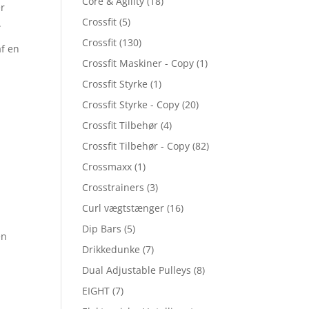
Core & Agility
(18)
er
Crossfit
(5)
.
Crossfit
(130)
af en
Crossfit Maskiner - Copy
(1)
Crossfit Styrke
(1)
Crossfit Styrke - Copy
(20)
Crossfit Tilbehør
(4)
Crossfit Tilbehør - Copy
(82)
Crossmaxx
(1)
Crosstrainers
(3)
Curl vægtstænger
(16)
Dip Bars
(5)
en
Drikkedunke
(7)
Dual Adjustable Pulleys
(8)
EIGHT
(7)