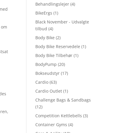
Behandlingslejer
(4)
 med
BikeErgs
(1)
Black November - Udvalgte
v om
tilbud
(4)
Body Bike
(2)
Body Bike Reservedele
(1)
stsat
Body Bike Tilbehør
(1)
BodyPump
(20)
Bokseudstyr
(17)
Cardio
(63)
Cardio Outlet
(1)
edes
Challenge Bags & Sandbags
(12)
dren,
Competition Kettlebells
(3)
Container Gyms
(4)