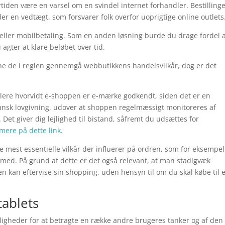
den være en varsel om en svindel internet forhandler. Bestilling
r en vedtægt, som forsvarer folk overfor uoprigtige online outlets
rt eller mobilbetaling. Som en anden løsning burde du drage fordel 
 agter at klare beløbet over tid.
ne de i reglen gennemgå webbutikkens handelsvilkår, dog er det
llere hvorvidt e-shoppen er e-mærke godkendt, siden det er en
 dansk lovgivning, udover at shoppen regelmæssigt monitoreres af
Det giver dig lejlighed til bistand, såfremt du udsættes for
mere på dette link
.
 de mest essentielle vilkår der influerer på ordren, som for eksempel
med. På grund af dette er det også relevant, at man stadigvæk
en kan eftervise sin shopping, uden hensyn til om du skal købe til 
tablets
uligheder for at betragte en række andre brugeres tanker og af den