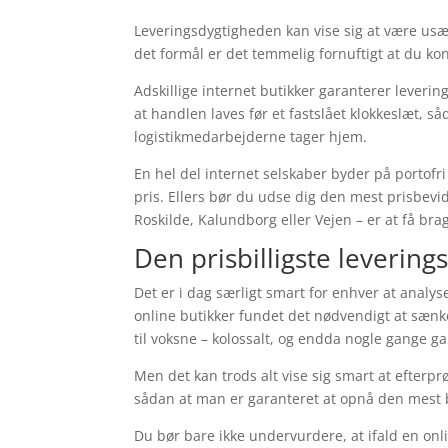
Leveringsdygtigheden kan vise sig at være usæ
det formål er det temmelig fornuftigt at du ko
Adskillige internet butikker garanterer leverin
at handlen laves før et fastslået klokkeslæt, så
logistikmedarbejderne tager hjem.
En hel del internet selskaber byder på portofr
pris. Ellers bør du udse dig den mest prisbevid
Roskilde, Kalundborg eller Vejen – er at få brag
Den prisbilligste levering
Det er i dag særligt smart for enhver at analys
online butikker fundet det nødvendigt at sænke
til voksne – kolossalt, og endda nogle gange ga
Men det kan trods alt vise sig smart at efterpr
sådan at man er garanteret at opnå den mest b
Du bør bare ikke undervurdere, at ifald en onli