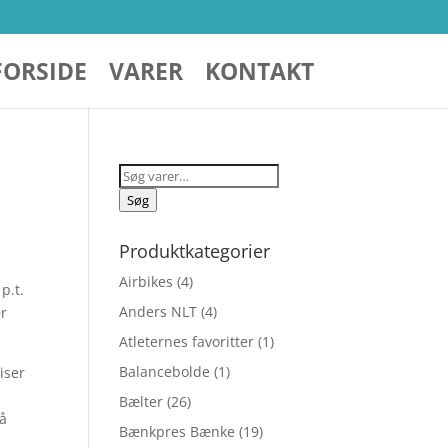
FORSIDE
VARER
KONTAKT
Søg
efter:
Søg
Produktkategorier
Airbikes
(4)
p.t.
Anders NLT
(4)
er
Atleternes favoritter
(1)
Balancebolde
(1)
iser
Bælter
(26)
på
Bænkpres Bænke
(19)