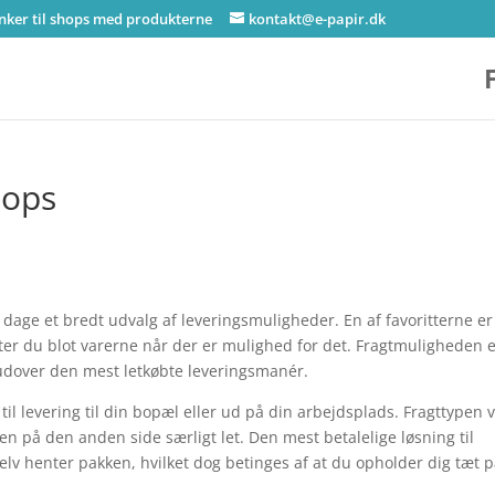
inker til shops med produkterne
kontakt@e-papir.dk
hops
dage et bredt udvalg af leveringsmuligheder. En af favoritterne er 
enter du blot varerne når der er mulighed for det. Fragtmuligheden 
udover den mest letkøbte leveringsmanér.
 til levering til din bopæl eller ud på din arbejdsplads. Fragttypen v
en på den anden side særligt let. Den mest betalelige løsning til
 selv henter pakken, hvilket dog betinges af at du opholder dig tæt 