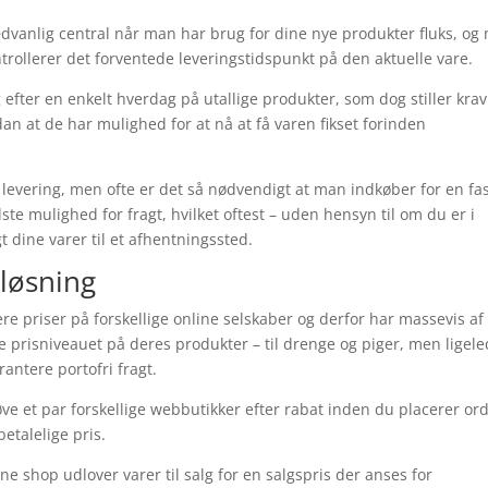
dvanlig central når man har brug for dine nye produkter fluks, og
ntrollerer det forventede leveringstidspunkt på den aktuelle vare.
g efter en enkelt hverdag på utallige produkter, som dog stiller kra
dan at de har mulighed for at nå at få varen fikset forinden
i levering, men ofte er det så nødvendigt at man indkøber for en fa
ste mulighed for fragt, hvilket oftest – uden hensyn til om du er i
t dine varer til et afhentningssted.
sløsning
ere priser på forskellige online selskaber og derfor har massevis af
 prisniveauet på deres produkter – til drenge og piger, men ligel
rantere portofri fragt.
øve et par forskellige webbutikker efter rabat inden du placerer or
etalelige pris.
ne shop udlover varer til salg for en salgspris der anses for