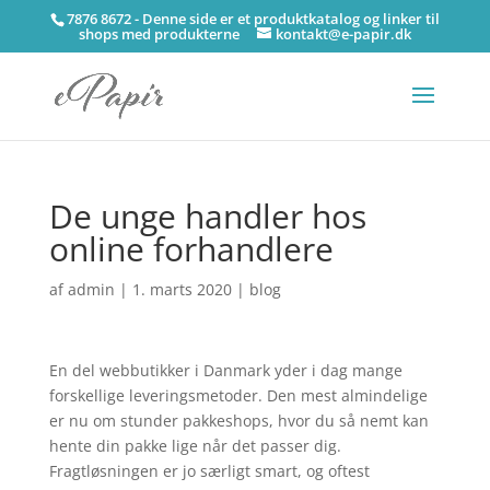
7876 8672 - Denne side er et produktkatalog og linker til
shops med produkterne
kontakt@e-papir.dk
De unge handler hos
online forhandlere
af
admin
|
1. marts 2020
|
blog
En del webbutikker i Danmark yder i dag mange
forskellige leveringsmetoder. Den mest almindelige
er nu om stunder pakkeshops, hvor du så nemt kan
hente din pakke lige når det passer dig.
Fragtløsningen er jo særligt smart, og oftest