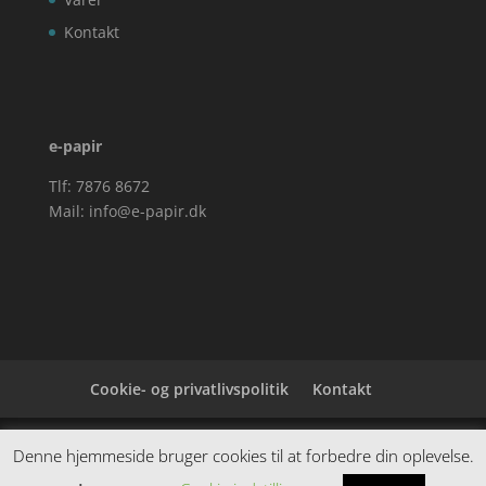
Kontakt
e-papir
Tlf: 7876 8672
Mail:
info@e-papir.dk
Cookie- og privatlivspolitik
Kontakt
Denne hjemmeside samler et bredt udvalg af
Denne hjemmeside bruger cookies til at forbedre din oplevelse.
spændende varer. Siden er et affiiliatesite, og nogle