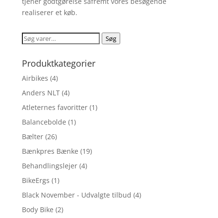
tjener godtgørelse såfremt vores besøgende
realiserer et køb.
Søg
Søg
efter:
Produktkategorier
Airbikes
(4)
Anders NLT
(4)
Atleternes favoritter
(1)
Balancebolde
(1)
Bælter
(26)
Bænkpres Bænke
(19)
Behandlingslejer
(4)
BikeErgs
(1)
Black November - Udvalgte tilbud
(4)
Body Bike
(2)