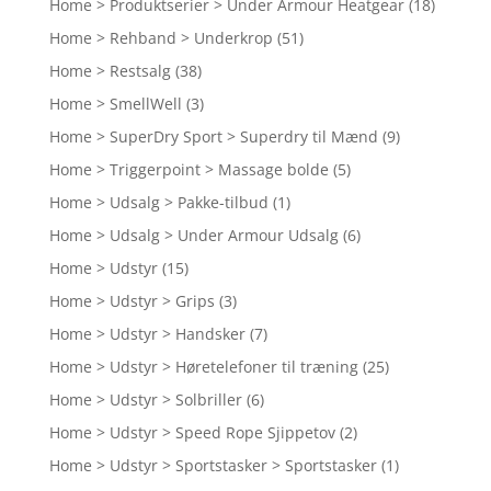
Home > Produktserier > Under Armour Heatgear
(18)
Home > Rehband > Underkrop
(51)
Home > Restsalg
(38)
Home > SmellWell
(3)
Home > SuperDry Sport > Superdry til Mænd
(9)
Home > Triggerpoint > Massage bolde
(5)
Home > Udsalg > Pakke-tilbud
(1)
Home > Udsalg > Under Armour Udsalg
(6)
Home > Udstyr
(15)
Home > Udstyr > Grips
(3)
Home > Udstyr > Handsker
(7)
Home > Udstyr > Høretelefoner til træning
(25)
Home > Udstyr > Solbriller
(6)
Home > Udstyr > Speed Rope Sjippetov
(2)
Home > Udstyr > Sportstasker > Sportstasker
(1)