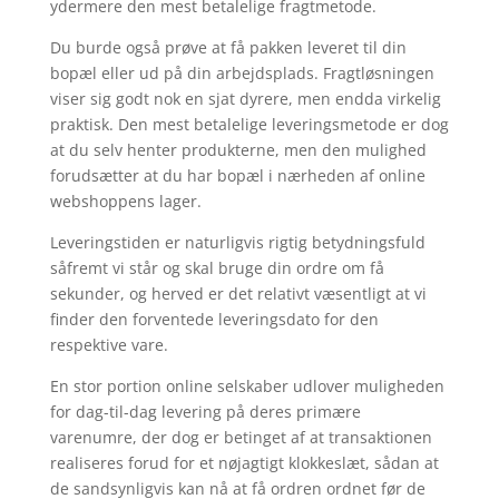
ydermere den mest betalelige fragtmetode.
Du burde også prøve at få pakken leveret til din
bopæl eller ud på din arbejdsplads. Fragtløsningen
viser sig godt nok en sjat dyrere, men endda virkelig
praktisk. Den mest betalelige leveringsmetode er dog
at du selv henter produkterne, men den mulighed
forudsætter at du har bopæl i nærheden af online
webshoppens lager.
Leveringstiden er naturligvis rigtig betydningsfuld
såfremt vi står og skal bruge din ordre om få
sekunder, og herved er det relativt væsentligt at vi
finder den forventede leveringsdato for den
respektive vare.
En stor portion online selskaber udlover muligheden
for dag-til-dag levering på deres primære
varenumre, der dog er betinget af at transaktionen
realiseres forud for et nøjagtigt klokkeslæt, sådan at
de sandsynligvis kan nå at få ordren ordnet før de