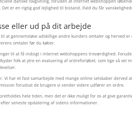
ficielle danske lovgivning, foruden at internet webshoppen løbend
 Det er en rigtig god lejlighed til bistand, ifald du får vanskelighed
se eller ud på dit arbejde
je til at gennemstøve adskillige andre kunders omtaler og herved er
lerens omtaler før du køber.
ninger til at få indsigt i internet webshoppens troværdighed. Forud
byder folk at ytre en evaluering af ordreforløbet, som lige så vel 
levelser.
er. Vi har et fast samarbejde med mange online selskaber derved at
mission forudsat de brugere vi sender videre udfører en ordre.
retholdes hele tiden, men det er ikke muligt for os at give garanti
 efter seneste opdatering af sidens informationer.