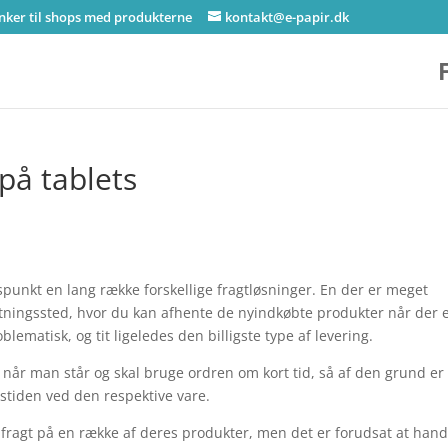
inker til shops med produkterne
kontakt@e-papir.dk
 på tablets
punkt en lang række forskellige fragtløsninger. En der er meget
ntningssted, hvor du kan afhente de nyindkøbte produkter når der 
lematisk, og tit ligeledes den billigste type af levering.
r man står og skal bruge ordren om kort tid, så af den grund er
gstiden ved den respektive vare.
ag fragt på en række af deres produkter, men det er forudsat at han