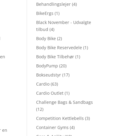
Behandlingslejer
(4)
BikeErgs
(1)
Black November - Udvalgte
tilbud
(4)
r
l
Body Bike
(2)
Body Bike Reservedele
(1)
den
Body Bike Tilbehør
(1)
BodyPump
(20)
Bokseudstyr
(17)
Cardio
(63)
Cardio Outlet
(1)
Challenge Bags & Sandbags
(12)
Competition Kettlebells
(3)
Container Gyms
(4)
r en