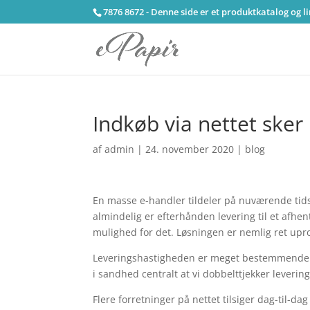
7876 8672 - Denne side er et produktkatalog og l
Indkøb via nettet sker
af
admin
|
24. november 2020
|
blog
En masse e-handler tildeler på nuværende tids
almindelig er efterhånden levering til et afhe
mulighed for det. Løsningen er nemlig ret uprob
Leveringshastigheden er meget bestemmende nå
i sandhed centralt at vi dobbelttjekker leverin
Flere forretninger på nettet tilsiger dag-til-d