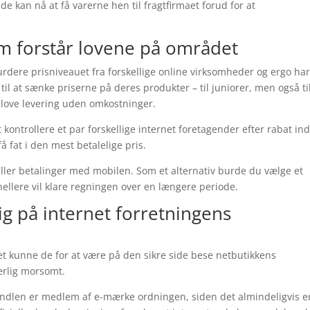
de kan nå at få varerne hen til fragtfirmaet forud for at
m forstår lovene på området
vurdere prisniveauet fra forskellige online virksomheder og ergo ha
til at sænke priserne på deres produkter – til juniorer, men også ti
e love levering uden omkostninger.
 kontrollere et par forskellige internet foretagender efter rabat in
å fat i den mest betalelige pris.
 eller betalinger med mobilen. Som et alternativ burde du vælge et
 hellere vil klare regningen over en længere periode.
kig på internet forretningens
et kunne de for at være på den sikre side bese netbutikkens
særlig morsomt.
handlen er medlem af e-mærke ordningen, siden det almindeligvis e