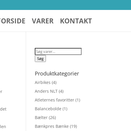
FORSIDE
VARER
KONTAKT
Søg
efter:
Søg
Produktkategorier
Airbikes
(4)
Anders NLT
(4)
er
Atleternes favoritter
(1)
Balancebolde
(1)
 det
Bælter
(26)
Bænkpres Bænke
(19)
dlen