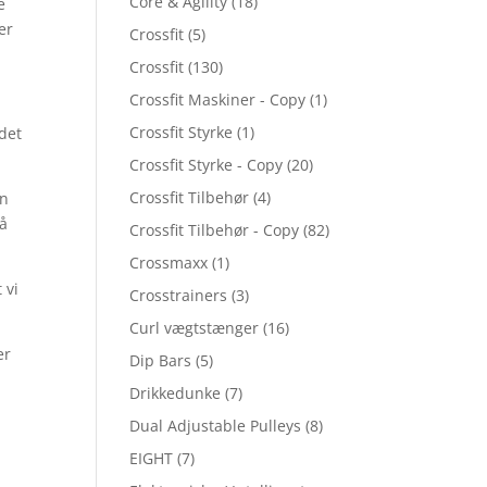
Core & Agility
(18)
e
er
Crossfit
(5)
Crossfit
(130)
Crossfit Maskiner - Copy
(1)
Crossfit Styrke
(1)
 det
Crossfit Styrke - Copy
(20)
Crossfit Tilbehør
(4)
en
må
Crossfit Tilbehør - Copy
(82)
Crossmaxx
(1)
 vi
Crosstrainers
(3)
Curl vægtstænger
(16)
er
Dip Bars
(5)
Drikkedunke
(7)
Dual Adjustable Pulleys
(8)
EIGHT
(7)