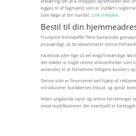
erklæring om at e-shoppen opretholder den of
kigges til af fagmænd som er indført i reglerne.
som følge af din handel.
Link til kilden
.
Bestil til din hjemmeadres
Trustpilot fremskaffer flere fantastiske genve
prisværdigt, at du eksaminerer online forhand
Facebook yder lige så vel evigt troværdige løs
det møder vi nogle online virksomheder som til
anvendes til at fornemme tidligere kunders op
Denne side er finansieret ved hjælp af reklam
introducerer butikkernes tilbud, og opnår kom
Viden angående varer og online forretninger op
imod modifikationer der eventuelt er foretaget