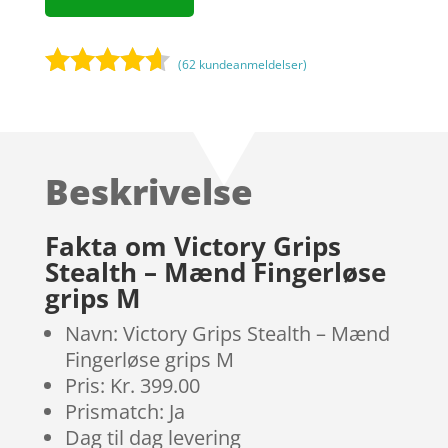
(
62
kundeanmeldelser)
Bedømt
som
4.5
ud af 5
baseret
Beskrivelse
på
kundebedø
mmelser
Fakta om Victory Grips
Stealth – Mænd Fingerløse
grips M
Navn: Victory Grips Stealth – Mænd
Fingerløse grips M
Pris: Kr. 399.00
Prismatch: Ja
Dag til dag levering