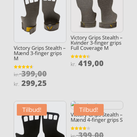
Victory Grips Stealth –
Kvinder 3-finger grips
Full Coverage M
Victory Grips Stealth –
Mænd 3-finger grips
M
419,00
Vurderet
kr.
4.4
ud af 5
Den
399,00
Vurderet
kr.
4.6
oprindelige
Den
ud af 5
299,25
kr.
pris
aktuelle
var:
pris
kr. 399,00.
er:
Tilbud!
Tilbud!
kr. 299,25.
Victory Grips Stealth –
Mænd 4-finger grips S
Den
399,00
Vurderet
kr.