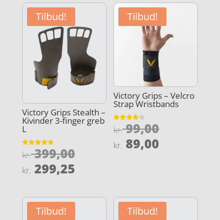
Tilbud!
Tilbud!
Victory Grips – Velcro
Strap Wristbands
Victory Grips Stealth –
Kivinder 3-finger greb
Den
99,00
Vurderet
L
kr.
4.2
oprindeli
Den
ud af 5
89,00
kr.
Den
pris
399,00
aktuelle
Vurderet
kr.
4.8
oprindelige
var:
Den
ud af 5
pris
299,25
kr.
pris
kr. 99,00.
aktuelle
er:
var:
pris
kr. 89,00.
kr. 399,00.
er:
Tilbud!
Tilbud!
kr. 299,25.