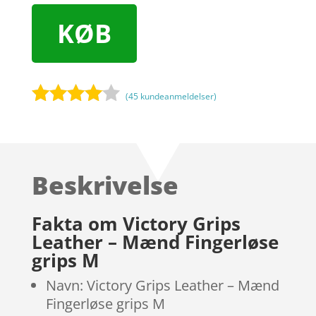
KØB
(
45
kundeanmeldelser)
Bedømt
som
3.9
ud af 5
baseret
Beskrivelse
på
kundebed
ømmels
Fakta om Victory Grips
er
Leather – Mænd Fingerløse
grips M
Navn: Victory Grips Leather – Mænd
Fingerløse grips M