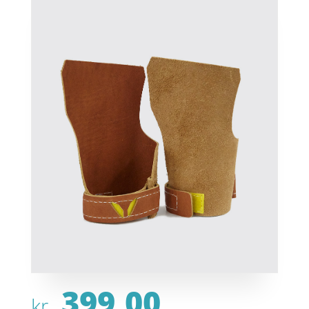
399,00
kr.