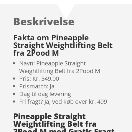
ud af 5
baseret på
Beskrivelse
kundebedøm
melser
Fakta om Pineapple
Straight Weightlifting Belt
fra 2Pood M
Navn: Pineapple Straight
Weightlifting Belt fra 2Pood M
Pris: Kr. 549.00
Prismatch: Ja
Dag til dag levering
Fri fragt? Ja, ved køb over kr. 499
Pineapple Straight
Weightlifting Belt fra
2Pood M med Gratis Fragt