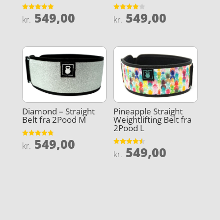
549,00
549,00
Vurderet
Vurderet
kr.
kr.
5
3.9
ud af 5
ud af 5
Diamond – Straight
Pineapple Straight
Belt fra 2Pood M
Weightlifting Belt fra
2Pood L
549,00
Vurderet
kr.
549,00
4.8
Vurderet
kr.
ud af 5
4.5
ud af 5