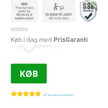
KØB
(
62
kundeanmeldelser)
Bedømt
som
4.9