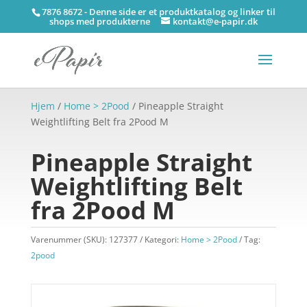
7876 8672 - Denne side er et produktkatalog og linker til
shops med produkterne
kontakt@e-papir.dk
Hjem
/
Home > 2Pood
/ Pineapple Straight
Weightlifting Belt fra 2Pood M
Pineapple Straight
Weightlifting Belt
fra 2Pood M
Varenummer (SKU):
127377
Kategori:
Home > 2Pood
Tag:
2pood