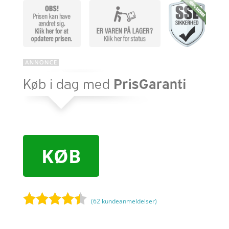
KØB
(
62
kundeanmeldelser)
Bedømt
som
4.3