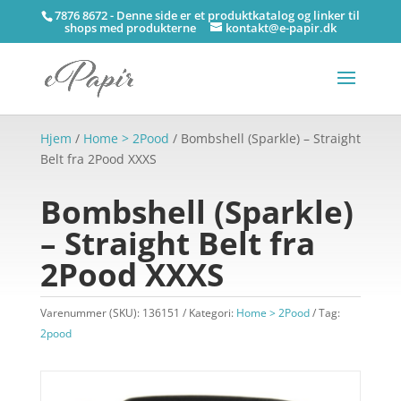
7876 8672 - Denne side er et produktkatalog og linker til
shops med produkterne
kontakt@e-papir.dk
Hjem
/
Home > 2Pood
/ Bombshell (Sparkle) – Straight
Belt fra 2Pood XXXS
Bombshell (Sparkle)
– Straight Belt fra
2Pood XXXS
Varenummer (SKU):
136151
Kategori:
Home > 2Pood
Tag:
2pood