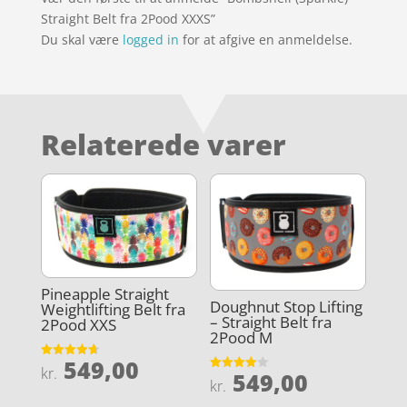
Straight Belt fra 2Pood XXXS”
Du skal være
logged in
for at afgive en anmeldelse.
Relaterede varer
Pineapple Straight
Doughnut Stop Lifting
Weightlifting Belt fra
– Straight Belt fra
2Pood XXS
2Pood M
549,00
Vurderet
kr.
549,00
4.7
Vurderet
kr.
ud af 5
3.9
ud af 5