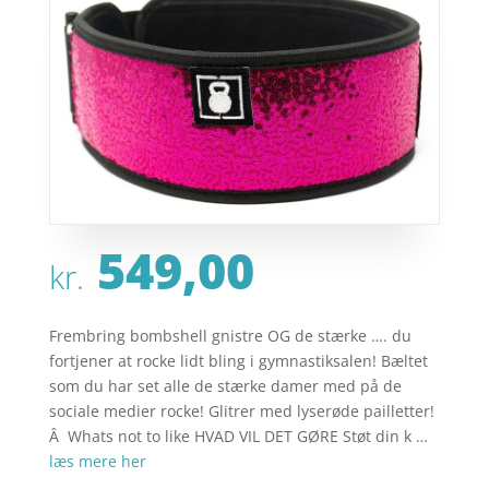
549,00
kr.
Frembring bombshell gnistre OG de stærke …. du
fortjener at rocke lidt bling i gymnastiksalen! Bæltet
som du har set alle de stærke damer med på de
sociale medier rocke! Glitrer med lyserøde pailletter!
Â Whats not to like HVAD VIL DET GØRE Støt din k …
læs mere her