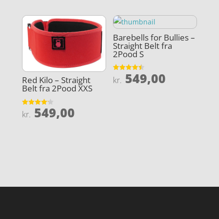
Barebells for Bullies –
Straight Belt fra
2Pood S
549,00
Vurderet
Red Kilo – Straight
kr.
4.5
Belt fra 2Pood XXS
ud af 5
549,00
Vurderet
kr.
4.2
ud af 5