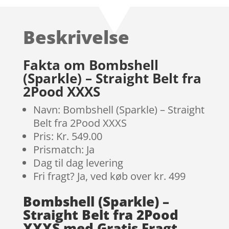
ud af 5
baseret
Beskrivelse
på
kundebedø
mmelser
Fakta om Bombshell
(Sparkle) – Straight Belt fra
2Pood XXXS
Navn: Bombshell (Sparkle) – Straight
Belt fra 2Pood XXXS
Pris: Kr. 549.00
Prismatch: Ja
Dag til dag levering
Fri fragt? Ja, ved køb over kr. 499
Bombshell (Sparkle) –
Straight Belt fra 2Pood
XXXS med Gratis Fragt