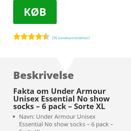
KØB
(
56
kundeanmeldelser)
Bedømt
som
4.4
ud af 5
baseret
Beskrivelse
på
kundebedø
mmelser
Fakta om Under Armour
Unisex Essential No show
socks – 6 pack – Sorte XL
Navn: Under Armour Unisex
Essential No show socks – 6 pack –