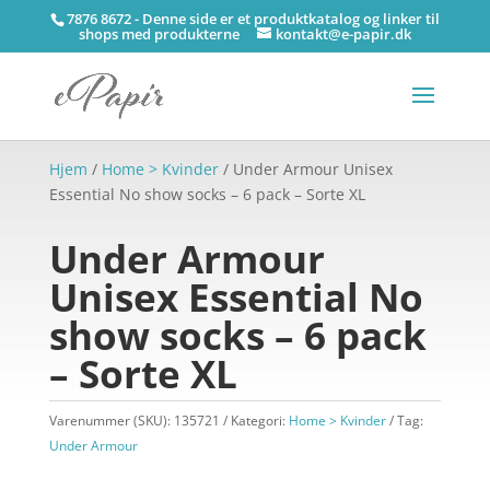
7876 8672 - Denne side er et produktkatalog og linker til
shops med produkterne
kontakt@e-papir.dk
Hjem
/
Home > Kvinder
/ Under Armour Unisex
Essential No show socks – 6 pack – Sorte XL
Under Armour
Unisex Essential No
show socks – 6 pack
– Sorte XL
Varenummer (SKU):
135721
Kategori:
Home > Kvinder
Tag:
Under Armour