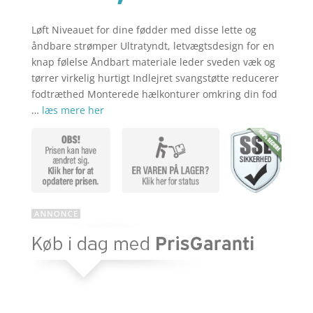
aktuelle
var:
pris
kr. 159,00
er:
Løft Niveauet for dine fødder med disse lette og
kr. 119,00
åndbare strømper Ultratyndt, letvægtsdesign for en
knap følelse Åndbart materiale leder sveden væk og
tørrer virkelig hurtigt Indlejret svangstøtte reducerer
fodtræthed Monterede hælkonturer omkring din fod
…
læs mere her