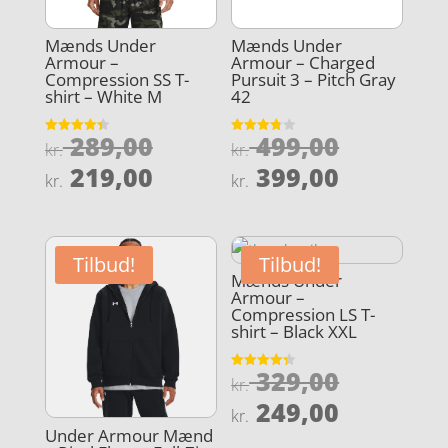
Mænds Under
Mænds Under
Armour –
Armour – Charged
Compression SS T-
Pursuit 3 – Pitch Gray
shirt – White M
42
Den
Den
289,00
499,00
Vurderet
Vurderet
kr.
kr.
4.4
3.8
oprindelige
oprindel
Den
Den
ud af 5
ud af 5
219,00
399,00
kr.
kr.
pris
pris
aktuelle
aktuelle
var:
var:
pris
pris
kr. 289,00.
kr. 499,0
er:
er:
Tilbud!
Tilbud!
kr. 219,00.
kr. 399,0
Mænds Under
Armour –
Compression LS T-
shirt – Black XXL
Den
329,00
Vurderet
kr.
4.3
oprindel
Den
ud af 5
249,00
kr.
pris
aktuelle
Under Armour Mænd