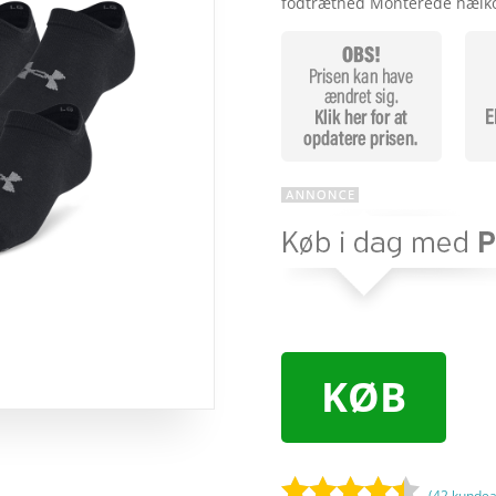
fodtræthed Monterede hælko
KØB
(
42
kundea