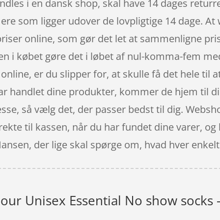
ndles i en dansk shop, skal have 14 dages returret
re som ligger udover de lovpligtige 14 dage. At w
 priser online, som gør det let at sammenligne pr
n i købet gøre det i løbet af nul-komma-fem med
nline, er du slipper for, at skulle få det hele til
 har handlet dine produkter, kommer de hjem til 
esse, så vælg det, der passer bedst til dig. Webs
rekte til kassen, når du har fundet dine varer, o
 Hansen, der lige skal spørge om, hvad hver enkelt
ur Unisex Essential No show socks - 