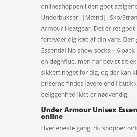
onlineshoppen i den godt sælge
Underbukser||Mænd||Sko/Strøm
Armour Heatgear. Det er ret godt a
fortryder dig køb af din vare. De
Essential No show socks – 6 pack
en døgnflue, men har bevist sit e
sikkert noget for dig, og der kan 
priserne findes lavere end i butik
beliggenhed ikke er nødvendig.
Under Armour Unisex Essenti
online
Hver eneste gang, du shopper onlin