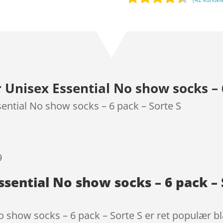
Bedømt
som
4.3
ud af 5
baseret
på
kundebedø
nisex Essential No show socks – 6
mmelser
ntial No show socks – 6 pack – Sorte S
9
sential No show socks – 6 pack – 
show socks – 6 pack – Sorte S er ret populær bla