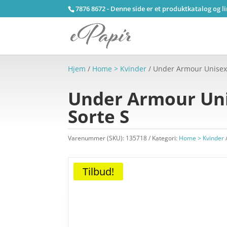
7876 8672 - Denne side er et produktkatalog og l
Hjem
/
Home > Kvinder
/ Under Armour Unisex 
Under Armour Unis
Sorte S
Varenummer (SKU):
135718
Kategori:
Home > Kvinder
Tilbud!