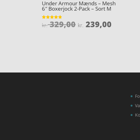
Under Armour Mænds – Mesh
6″ Boxerjock 2-Pack – Sort M
Den
Den
329,00
239,00
Vurderet
kr.
kr.
4.8
oprindelige
aktuel
ud af 5
pris
pris
var:
er:
kr. 329,00.
kr. 239
Fo
Va
Ko