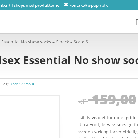
inker til shops med produkterne
kontakt@e-papir.dk
Essential No show socks – 6 pack – Sorte S
ex Essential No show soc
Tag:
Under Armour
159,00
kr.
Løft Niveauet for dine fødde
Ultratyndt, letvægtsdesign f
sveden væk og tørrer virkelig