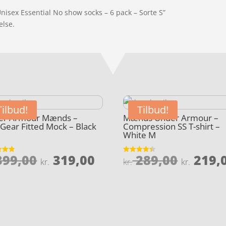
nisex Essential No show socks – 6 pack – Sorte S”
else.
Tilbud!
Tilbud!
er Armour Mænds –
Mænds Under Armour –
Gear Fitted Mock – Black
Compression SS T-shirt –
White M
Den
Den
Den
99,00
319,00
289,00
219,
et
Vurderet
kr.
kr.
kr.
4.4
oprindelige
aktuelle
oprind
5
ud af 5
pris
pris
pris
var:
er:
var:
kr. 399,00.
kr. 319,00.
kr. 289