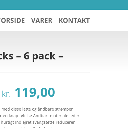
FORSIDE
VARER
KONTAKT
ks – 6 pack –
Den
Den
119,00
kr.
oprindelige
aktuelle
pris
pris
var:
er:
r med disse lette og åndbare strømper
kr. 159,00.
kr. 119,00.
or en knap følelse Åndbart materiale leder
 hurtigt Indlejret svangstøtte reducerer