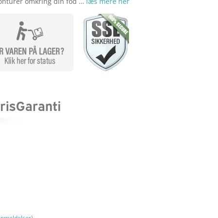
nturer omkring din fod …
læs mere her
nmeldelser)