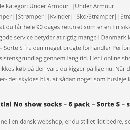
nde kategori Under Armour||Under Armour
per||Strømper||Kvinder||Sko/Strømper||Str
t du får hele 90 dages returret som er en fin sik
n gode service betyder at rigtig mange i Danmar
 – Sorte S fra den meget brugte forhandler Perfo
ksistensgrundlag gennem lang tid. Her i online 
klikkes køb på den vare du kigger på lige nu. Når
ker- det skyldes bl.a. at sådan noget som huslej
al No show socks – 6 pack – Sorte S – s
e i en dansk webshop, er du stillet lidt bedre, s