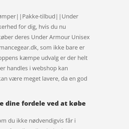
ømper||Pakke-tilbud||Under
kerhed for dig, hvis du nu
k køber deres Under Armour Unisex
rmancegear.dk, som ikke bare er
shoppens kæmpe udvalg er der helt
 der handles i webshop kan
e kan være meget lavere, da en god
e dine fordele ved at købe
om du ikke nødvendigvis får i