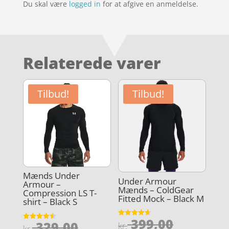
Du skal være
logged in
for at afgive en anmeldelse.
Relaterede varer
Tilbud!
Tilbud!
Mænds Under
Under Armour
Armour –
Mænds – ColdGear
Compression LS T-
Fitted Mock – Black M
shirt – Black S
Den
399,00
Den
Vurderet
329,00
kr.
Vurderet
4.6