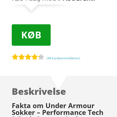
KØB
(
48
kundeanmeldelser)
Bedømt
som
4.1
ud af 5
baseret
Beskrivelse
på
kundebedø
mmelser
Fakta om Under Armour
Sokker – Performance Tech