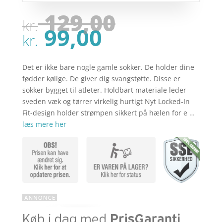
Den
129,00
kr.
oprindel
Den
99,00
pris
kr.
aktuelle
var:
pris
kr. 129,00
er:
Det er ikke bare nogle gamle sokker. De holder dine
kr. 99,00.
fødder kølige. De giver dig svangstøtte. Disse er
sokker bygget til atleter. Holdbart materiale leder
sveden væk og tørrer virkelig hurtigt Nyt Locked-In
Fit-design holder strømpen sikkert på hælen for e …
læs mere her