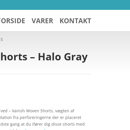
FORSIDE
VARER
KONTAKT
 S
orts – Halo Gray
 ved – Vanish Woven Shorts, vægten af
tilation fra perforeringerne der er placeret
sidste gang at du ifører dig disse shorts med