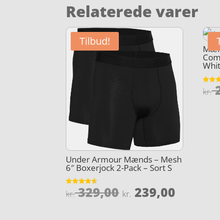
Relaterede varer
Tilbud!
Mæn
Comp
Whit
2
Vurder
kr.
4.6
ud af 
Under Armour Mænds – Mesh
6″ Boxerjock 2-Pack – Sort S
Den
Den
329,00
239,00
Vurderet
kr.
kr.
4.6
oprindelige
aktuel
ud af 5
pris
pris