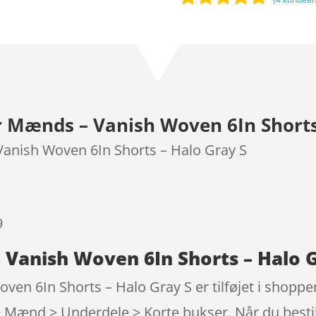
Bedømt
som
4.7
ud af 5
baseret på
kundebedø
mmelser
Mænds – Vanish Woven 6In Shorts 
nish Woven 6In Shorts – Halo Gray S
9
anish Woven 6In Shorts – Halo G
n 6In Shorts – Halo Gray S er tilføjet i shoppe
 Mænd > Underdele > Korte bukser. Når du bestil