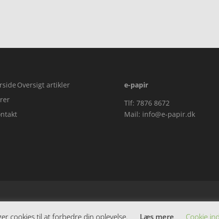
,00.
rside
Oversigt artikler
e-papir
rer
Tlf: 7876 8672
ntakt
Mail:
info@e-papir.dk
 cookies til at forbedre din oplevelse.
Læs mere
Cookie ind