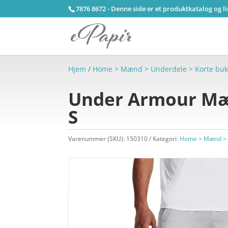
7876 8672 - Denne side er et produktkatalog og l
Hjem
/
Home > Mænd > Underdele > Korte buk
Under Armour Mæn
S
Varenummer (SKU):
150310
Kategori:
Home > Mænd > U