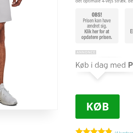
det optimale 4-vejs stræk. de
KØB
(
4
kundean