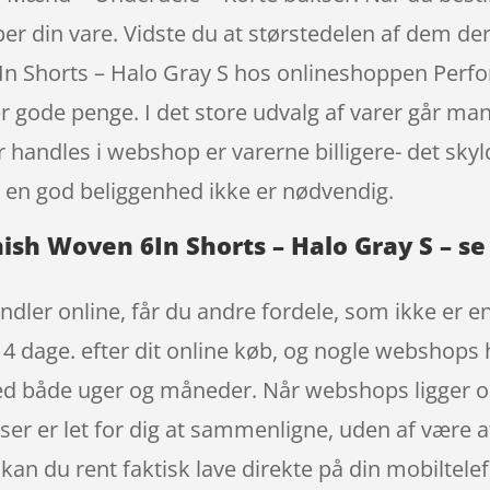
er din vare. Vidste du at størstedelen af dem de
 Shorts – Halo Gray S hos onlineshoppen Perfo
r gode penge. I det store udvalg af varer går man
 handles i webshop er varerne billigere- det sky
 en god beliggenhed ikke er nødvendig.
h Woven 6In Shorts – Halo Gray S – se 
ndler online, får du andre fordele, som ikke er en
14 dage. efter dit online køb, og nogle webshops 
d både uger og måneder. Når webshops ligger onl
elser er let for dig at sammenligne, uden af være 
an du rent faktisk lave direkte på din mobiltelef