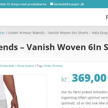
inker til shops med produkterne
kontakt@e-papir.dk
ser
/ Under Armour Mænds – Vanish Woven 6In Shorts – Halo Gray
ds – Vanish Woven 6In Sh
nderdele > Korte bukser
Tag:
Under Armour
369,00
kr.
Har du først prøvet letheden
ingenting tilført optimal ven
optimalt, så er det nok ikke 