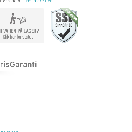
r er sidelo …
læs mere her
meldelser)