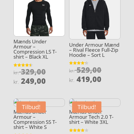
Mænds Under
Under Armour Mænd
Armour –
– Rival Fleece Full-Zip
Compression LS T-
Hoodie – Sort L
shirt – Black XL
Den
529,00
Den
Vurderet
329,00
kr.
Vurderet
kr.
4.2
4.5
oprindel
Den
ud af 5
419,00
oprindelige
Den
ud af 5
249,00
kr.
kr.
pris
aktuelle
pris
aktuelle
var:
pris
var:
pris
kr. 529,0
er:
kr. 329,00.
er:
Tilbud!
Tilbud!
kr. 419,0
kr. 249,00.
Mænds Under
Mænds Under
Armour –
Armour Tech 2.0 T-
Compression SS T-
shirt – White 3XL
shirt – White S