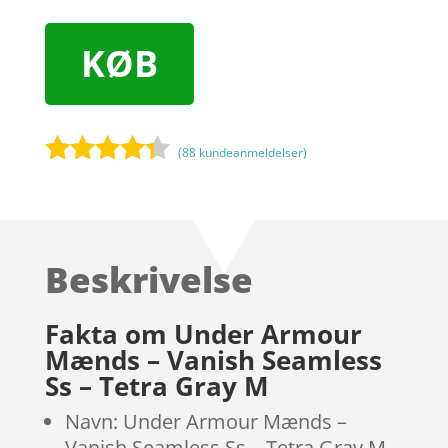
KØB
(
88
kundeanmeldelser)
Bedømt
som
4.2
ud af 5
baseret
Beskrivelse
på
kundebedø
mmelser
Fakta om Under Armour
Mænds – Vanish Seamless
Ss – Tetra Gray M
Navn: Under Armour Mænds –
Vanish Seamless Ss – Tetra Gray M