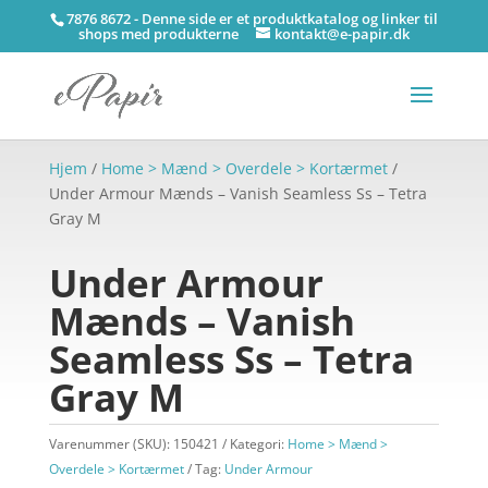
7876 8672 - Denne side er et produktkatalog og linker til
shops med produkterne
kontakt@e-papir.dk
Hjem
/
Home > Mænd > Overdele > Kortærmet
/
Under Armour Mænds – Vanish Seamless Ss – Tetra
Gray M
Under Armour
Mænds – Vanish
Seamless Ss – Tetra
Gray M
Varenummer (SKU):
150421
Kategori:
Home > Mænd >
Overdele > Kortærmet
Tag:
Under Armour