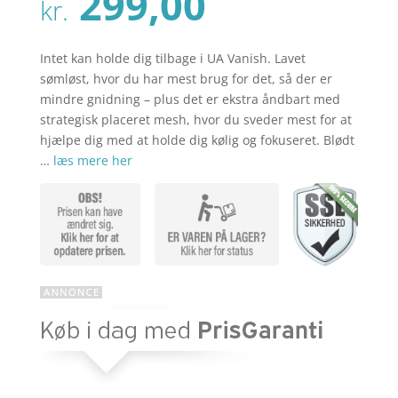
Den
299,00
pris
kr.
aktuelle
var:
pris
kr. 379,00
er:
Intet kan holde dig tilbage i UA Vanish. Lavet
kr. 299,00
sømløst, hvor du har mest brug for det, så der er
mindre gnidning – plus det er ekstra åndbart med
strategisk placeret mesh, hvor du sveder mest for at
hjælpe dig med at holde dig kølig og fokuseret. Blødt
…
læs mere her