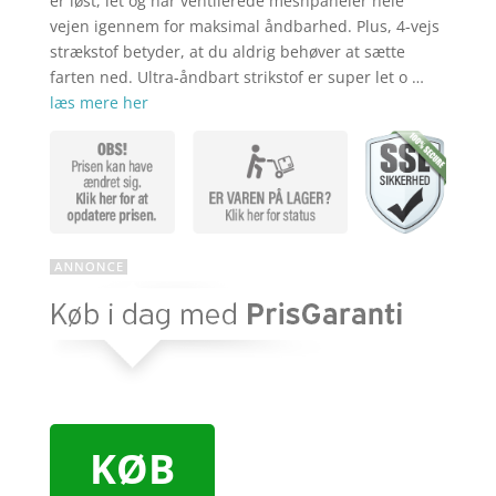
er løst, let og har ventilerede meshpaneler hele
vejen igennem for maksimal åndbarhed. Plus, 4-vejs
strækstof betyder, at du aldrig behøver at sætte
farten ned. Ultra-åndbart strikstof er super let o …
læs mere her
KØB