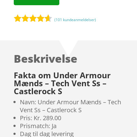
(
101
kundeanmeldelser)
Bedømt
som
4.5
ud af 5
baseret
Beskrivelse
på
kundebedø
mmelser
Fakta om Under Armour
Mænds – Tech Vent Ss –
Castlerock S
Navn: Under Armour Mænds – Tech
Vent Ss – Castlerock S
Pris: Kr. 289.00
Prismatch: Ja
Dag til dag levering