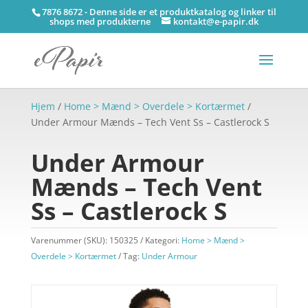
7876 8672 - Denne side er et produktkatalog og linker til
shops med produkterne
kontakt@e-papir.dk
Hjem
/
Home > Mænd > Overdele > Kortærmet
/
Under Armour Mænds – Tech Vent Ss – Castlerock S
Under Armour
Mænds – Tech Vent
Ss – Castlerock S
Varenummer (SKU):
150325
Kategori:
Home > Mænd >
Overdele > Kortærmet
Tag:
Under Armour