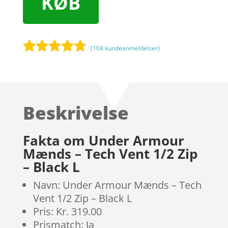
KØB
(
104
kundeanmeldelser)
Bedømt
som
4.6
ud af 5
baseret
Beskrivelse
på
kundebedø
mmelser
Fakta om Under Armour
Mænds – Tech Vent 1/2 Zip
– Black L
Navn: Under Armour Mænds – Tech
Vent 1/2 Zip – Black L
Pris: Kr. 319.00
Prismatch: Ja