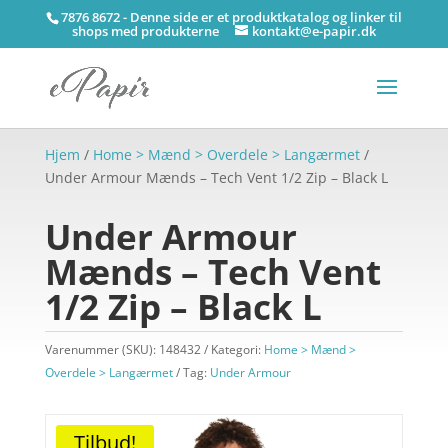
7876 8672 - Denne side er et produktkatalog og linker til
shops med produkterne
kontakt@e-papir.dk
Hjem
/
Home > Mænd > Overdele > Langærmet
/
Under Armour Mænds – Tech Vent 1/2 Zip – Black L
Under Armour
Mænds – Tech Vent
1/2 Zip – Black L
Varenummer (SKU):
148432
Kategori:
Home > Mænd >
Overdele > Langærmet
Tag:
Under Armour
Tilbud!