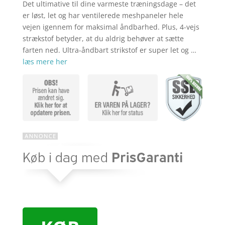
kr. 409,00
er:
Det ultimative til dine varmeste træningsdage – det
kr. 319,00
er løst, let og har ventilerede meshpaneler hele
vejen igennem for maksimal åndbarhed. Plus, 4-vejs
strækstof betyder, at du aldrig behøver at sætte
farten ned. Ultra-åndbart strikstof er super let og …
læs mere her