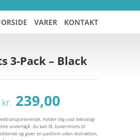
FORSIDE
VARER
KONTAKT
s 3-Pack – Black
Den
Den
239,00
kr.
oprindelige
aktuelle
pris
pris
var:
er:
dtransporterende, holder-dig-cool teknologi
kr. 329,00.
kr. 239,00.
dste undertøjÂ du kan få. boxershorts til
siddende og giver en pasform uden distraktion,