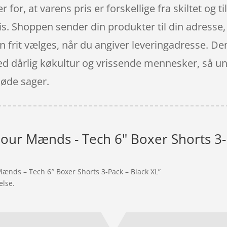
 for, at varens pris er forskellige fra skiltet og t
ris. Shoppen sender din produkter til din adresse,
kan frit vælges, når du angiver leveringadresse. 
med dårlig køkultur og vrissende mennesker, så u
søde sager.
ur Mænds - Tech 6" Boxer Shorts 3-P
ænds – Tech 6″ Boxer Shorts 3-Pack – Black XL”
else.