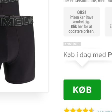
der er tætsiddende, men ikke
KØB
(
17
kundea