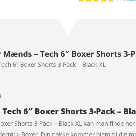
Bedømt
som
4.4
ud af 5
baseret
på
kundebedø
Mænds – Tech 6″ Boxer Shorts 3-Pa
mmelser
ch 6″ Boxer Shorts 3-Pack – Black XL
9
ech 6″ Boxer Shorts 3-Pack – Bla
er Shorts 3-Pack – Black XL kan man finde her i
tøj > Boxer. Din pakke kommer hjem til dig me