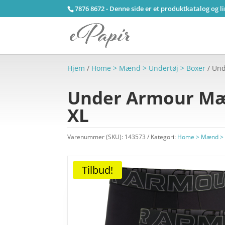
7876 8672 - Denne side er et produktkatalog og l
Hjem
/
Home > Mænd > Undertøj > Boxer
/ Und
Under Armour Mæn
XL
Varenummer (SKU):
143573
Kategori:
Home > Mænd > 
Tilbud!