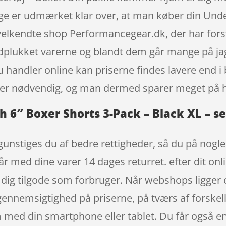
nge er udmærket klar over, at man køber din Un
velkendte shop Performancegear.dk, der har forst
åndplukket varerne og blandt dem går mange på jag
 handler online kan priserne findes lavere end i b
ke er nødvendig, og man dermed sparer meget på h
6″ Boxer Shorts 3-Pack – Black XL – se
unstiges du af bedre rettigheder, så du på nogle 
får med dine varer 14 dages returret. efter dit o
dig tilgode som forbruger. Når webshops ligger on
d gennemsigtighed på priserne, på tværs af forsk
 med din smartphone eller tablet. Du får også en