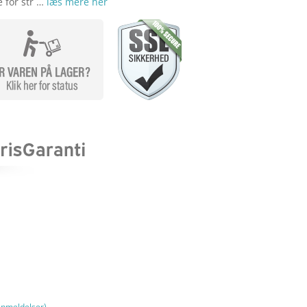
 for str …
læs mere her
nmeldelser)