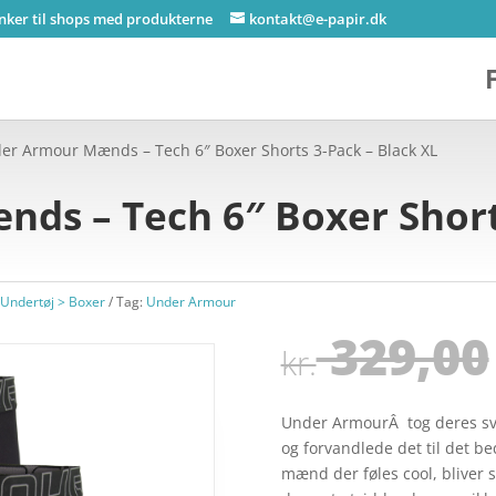
inker til shops med produkterne
kontakt@e-papir.dk
er Armour Mænds – Tech 6″ Boxer Shorts 3-Pack – Black XL
ds – Tech 6″ Boxer Short
Undertøj > Boxer
Tag:
Under Armour
329,00
kr.
Under ArmourÂ tog deres sve
og forvandlede det til det be
mænd der føles cool, bliver 