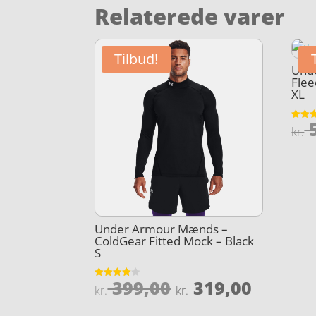
Relaterede varer
Tilbud!
Und
Flee
XL
5
Vurder
kr.
4.8
ud af 
Under Armour Mænds –
ColdGear Fitted Mock – Black
S
Den
Den
399,00
319,00
Vurderet
kr.
kr.
4
oprindelige
aktuel
ud af 5