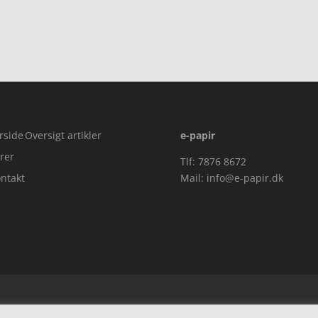
,00.
rside
Oversigt artikler
e-papir
rer
Tlf: 7876 8672
ntakt
Mail:
info@e-papir.dk