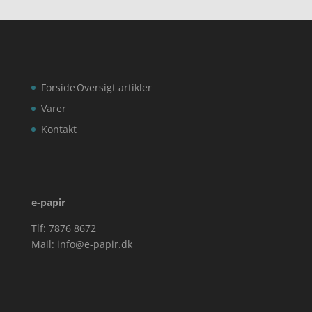
Forside
Oversigt artikler
Varer
Kontakt
e-papir
Tlf: 7876 8672
Mail:
info@e-papir.dk