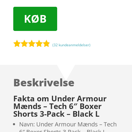
KØB
(
32
kundeanmeldelser)
Bedømt
som
4.7
ud af 5
baseret på
Beskrivelse
kundebedø
mmelser
Fakta om Under Armour
Mænds – Tech 6″ Boxer
Shorts 3-Pack – Black L
Navn: Under Armour Mænds – Tech
6″ Boxer Shorts 3-Pack – Black L