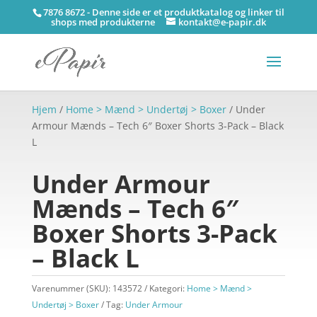
7876 8672 - Denne side er et produktkatalog og linker til
shops med produkterne
kontakt@e-papir.dk
Hjem
/
Home > Mænd > Undertøj > Boxer
/ Under
Armour Mænds – Tech 6″ Boxer Shorts 3-Pack – Black
L
Under Armour
Mænds – Tech 6″
Boxer Shorts 3-Pack
– Black L
Varenummer (SKU):
143572
Kategori:
Home > Mænd >
Undertøj > Boxer
Tag:
Under Armour