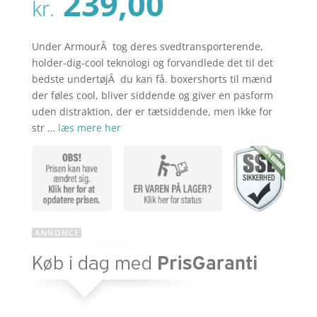
Den
239,00
pris
kr.
aktuelle
var:
pris
kr. 329,00
er:
Under ArmourÂ tog deres svedtransporterende,
kr. 239,00
holder-dig-cool teknologi og forvandlede det til det
bedste undertøjÂ du kan få. boxershorts til mænd
der føles cool, bliver siddende og giver en pasform
uden distraktion, der er tætsiddende, men ikke for
str …
læs mere her