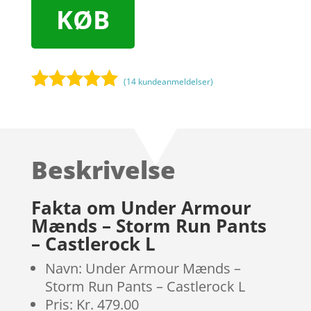
KØB
(
14
kundeanmeldelser)
Bedømt
som
5
ud
af 5
baseret på
Beskrivelse
kundebedøm
melser
Fakta om Under Armour
Mænds – Storm Run Pants
– Castlerock L
Navn: Under Armour Mænds –
Storm Run Pants – Castlerock L
Pris: Kr. 479.00