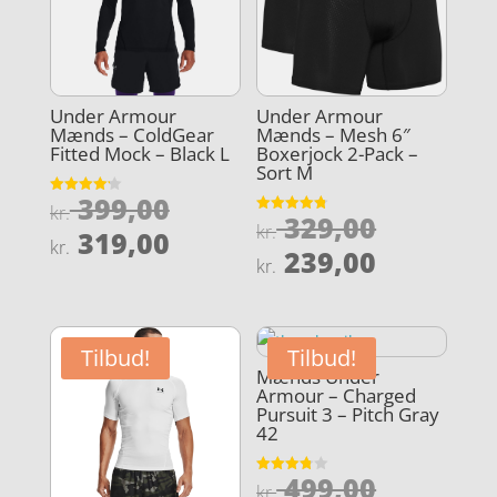
Under Armour
Under Armour
Mænds – ColdGear
Mænds – Mesh 6″
Fitted Mock – Black L
Boxerjock 2-Pack –
Sort M
Den
399,00
Vurderet
kr.
Den
329,00
4.2
Vurderet
oprindelige
kr.
Den
ud af 5
319,00
4.8
kr.
oprindel
Den
ud af 5
239,00
pris
aktuelle
kr.
pris
aktuelle
var:
pris
var:
pris
kr. 399,00.
er:
kr. 329,0
er:
kr. 319,00.
Tilbud!
Tilbud!
kr. 239,0
Mænds Under
Armour – Charged
Pursuit 3 – Pitch Gray
42
Den
499,00
Vurderet
kr.
3.8