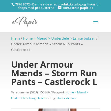
7876 8672 - Denne side er et produktkatalog og linker til
shops med produkterne
kontakt@e-papir.dk
Hjem
/
Home > Mænd > Underdele > Lange bukser
/
Under Armour Mænds – Storm Run Pants –
Castlerock L
Under Armour
Mænds – Storm Run
Pants – Castlerock L
Varenummer (SKU):
150366
Kategori:
Home > Mænd >
Underdele > Lange bukser
Tag:
Under Armour