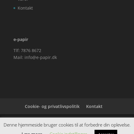
Kontakt
e-papir
Tlf: 7876 8672
Mail:
info@e-papir.dk
Cookie- og privatlivspolitik
Kontakt
Denne hjemmeside samler et bredt udvalg af
Denne hjemmeside bruger cookies til at forbedre din oplevelse.
spændende varer. Siden er et affiiliatesite, og nogle