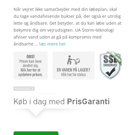
var:
pris
kr. 609,00
er:
Når vejret ikke samarbejder med din løbeplan, skal
kr. 479,00
du tage vandafvisende bukser på, der også er utrolig
lette og åndbare. Det betyder, at du kan løbe uden at
bekymre dig om vejrudsigten. UA Storm-teknologi
afviser vand uden at gå på kompromis med
åndbarhe …
læs mere her