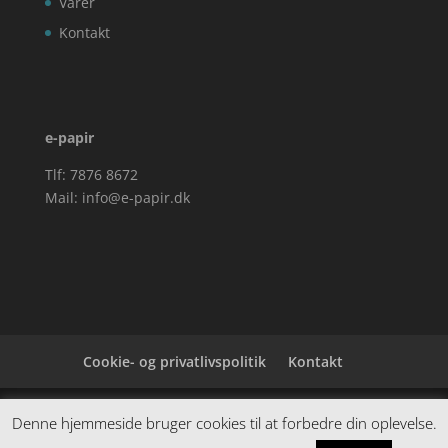
Varer
Kontakt
e-papir
Tlf: 7876 8672
Mail:
info@e-papir.dk
Cookie- og privatlivspolitik
Kontakt
Denne hjemmeside samler et bredt udvalg af
Denne hjemmeside bruger cookies til at forbedre din oplevelse.
spændende varer. Siden er et affiiliatesite, og nogle