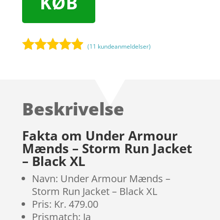
KØB
(
11
kundeanmeldelser)
Bedømt
som
4.8
ud af 5
baseret på
Beskrivelse
kundebedø
mmelser
Fakta om Under Armour
Mænds – Storm Run Jacket
– Black XL
Navn: Under Armour Mænds –
Storm Run Jacket – Black XL
Pris: Kr. 479.00
Prismatch: Ja