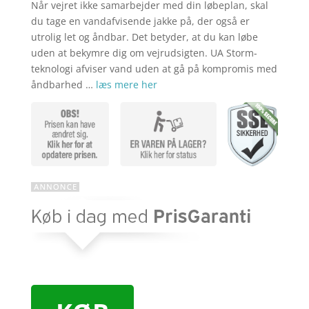
kr. 609,00
er:
Når vejret ikke samarbejder med din løbeplan, skal
kr. 479,00
du tage en vandafvisende jakke på, der også er
utrolig let og åndbar. Det betyder, at du kan løbe
uden at bekymre dig om vejrudsigten. UA Storm-
teknologi afviser vand uden at gå på kompromis med
åndbarhed …
læs mere her