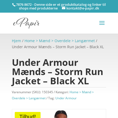
7876 8672 - Denne side er et produktkatalog og linker til
shops med produkterne
kontakt@e-papir.dk
Hjem
/
Home > Mænd > Overdele > Langærmet
/
Under Armour Mænds – Storm Run Jacket – Black XL
Under Armour
Mænds – Storm Run
Jacket – Black XL
Varenummer (SKU):
150345
Kategori:
Home > Mænd >
Overdele > Langærmet
Tag:
Under Armour
Tilbud!