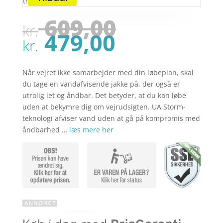
Den
609,00
kr.
oprindel
Den
479,00
pris
kr.
aktuelle
var:
pris
kr. 609,00
er:
Når vejret ikke samarbejder med din løbeplan, skal
kr. 479,00
du tage en vandafvisende jakke på, der også er
utrolig let og åndbar. Det betyder, at du kan løbe
uden at bekymre dig om vejrudsigten. UA Storm-
teknologi afviser vand uden at gå på kompromis med
åndbarhed …
læs mere her