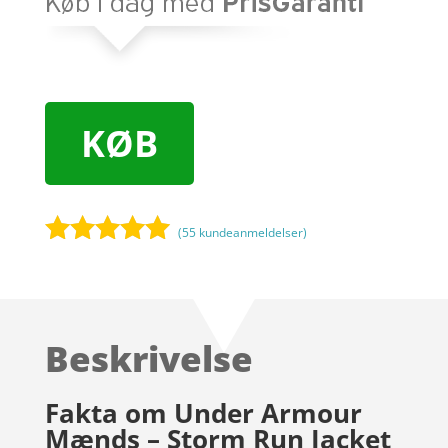
KØB
(
55
kundeanmeldelser)
Bedømt
som
4.9
ud af 5
baseret på
Beskrivelse
kundebedøm
melser
Fakta om Under Armour
Mænds – Storm Run Jacket