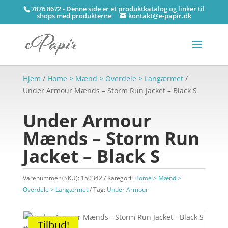
7876 8672 - Denne side er et produktkatalog og linker til
shops med produkterne
kontakt@e-papir.dk
Hjem
/
Home > Mænd > Overdele > Langærmet
/
Under Armour Mænds – Storm Run Jacket – Black S
Under Armour
Mænds – Storm Run
Jacket – Black S
Varenummer (SKU):
150342
Kategori:
Home > Mænd >
Overdele > Langærmet
Tag:
Under Armour
Tilbud!