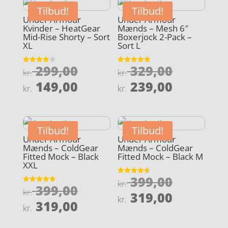
Tilbud!
Tilbud!
Under Armour
Under Armour
Kvinder – HeatGear
Mænds – Mesh 6″
Mid-Rise Shorty – Sort
Boxerjock 2-Pack –
XL
Sort L
Den
Den
299,00
329,00
Vurderet
Vurderet
kr.
kr.
3.9
4.9
oprindelige
oprindel
Den
Den
ud af 5
ud af 5
149,00
239,00
kr.
kr.
pris
pris
aktuelle
aktuelle
var:
var:
pris
pris
kr. 299,00.
kr. 329,0
er:
er:
Tilbud!
Tilbud!
kr. 149,00.
kr. 239,0
Under Armour
Under Armour
Mænds – ColdGear
Mænds – ColdGear
Fitted Mock – Black
Fitted Mock – Black M
XXL
Den
399,00
Vurderet
kr.
Den
399,00
4.6
Vurderet
oprindel
kr.
Den
ud af 5
319,00
4.8
kr.
oprindelige
Den
ud af 5
319,00
pris
aktuelle
kr.
pris
aktuelle
var:
pris