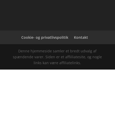
Cookie- og privatlivspolitik
Kontakt
Denne hjemmeside samler et bredt udvalg af
spændende varer. Siden er et affiiliatesite, og nogle
links kan være affiliatelinks.