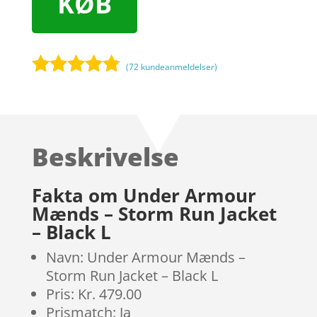
KØB
(
72
kundeanmeldelser)
Bedømt
som
4.7
ud af 5
baseret på
Beskrivelse
kundebedø
mmelser
Fakta om Under Armour
Mænds – Storm Run Jacket
– Black L
Navn: Under Armour Mænds –
Storm Run Jacket – Black L
Pris: Kr. 479.00
Prismatch: Ja