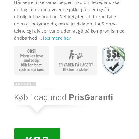
kr. 609,00
er:
Når vejret ikke samarbejder med din løbeplan, skal
kr. 479,00
du tage en vandafvisende jakke på, der også er
utrolig let og åndbar. Det betyder, at du kan løbe
uden at bekymre dig om vejrudsigten. UA Storm-
teknologi afviser vand uden at gå på kompromis med
åndbarhed …
læs mere her