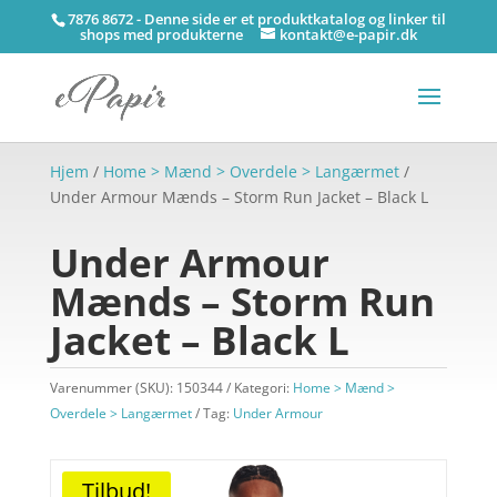
7876 8672 - Denne side er et produktkatalog og linker til
shops med produkterne
kontakt@e-papir.dk
Hjem
/
Home > Mænd > Overdele > Langærmet
/
Under Armour Mænds – Storm Run Jacket – Black L
Under Armour
Mænds – Storm Run
Jacket – Black L
Varenummer (SKU):
150344
Kategori:
Home > Mænd >
Overdele > Langærmet
Tag:
Under Armour
Tilbud!