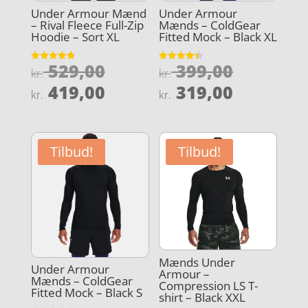
Under Armour Mænd
Under Armour
– Rival Fleece Full-Zip
Mænds – ColdGear
Hoodie – Sort XL
Fitted Mock – Black XL
Den
Den
529,00
399,00
Vurderet
Vurderet
kr.
kr.
4.8
4.4
oprindelige
oprindel
Den
Den
ud af 5
ud af 5
419,00
319,00
kr.
kr.
pris
pris
aktuelle
aktuelle
var:
var:
pris
pris
kr. 529,00.
kr. 399,0
er:
er:
Tilbud!
Tilbud!
kr. 419,00.
kr. 319,0
Mænds Under
Under Armour
Armour –
Mænds – ColdGear
Compression LS T-
Fitted Mock – Black S
shirt – Black XXL