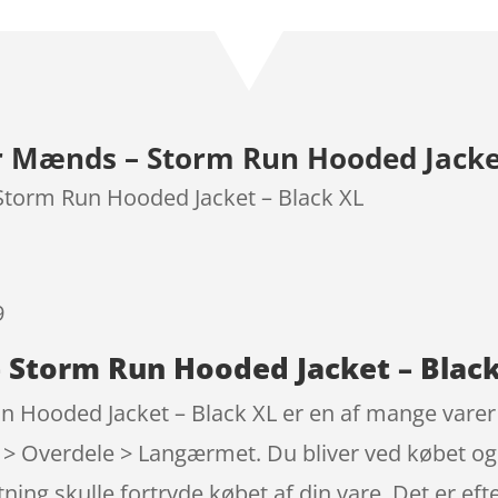
som
5
ud
af 5
baseret på
kundebedøm
melser
Mænds – Storm Run Hooded Jacket
torm Run Hooded Jacket – Black XL
9
Storm Run Hooded Jacket – Black
Hooded Jacket – Black XL er en af mange varer 
Overdele > Langærmet. Du bliver ved købet også 
tning skulle fortryde købet af din vare. Det er ef