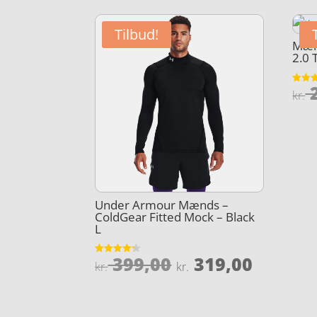
Tilbud!
Mæn
2.0 
2
Vurder
kr.
3.9
ud af 
Under Armour Mænds –
ColdGear Fitted Mock – Black
L
Den
Den
399,00
319,00
Vurderet
kr.
kr.
4.2
oprindelige
aktuel
ud af 5
pris
pris