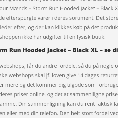
our Mænds – Storm Run Hooded Jacket – Black X
e efterspurgte varer i deres sortiment. Det store
 leder efter, og der kan klikkes køb på det produ
hoppen ikke har udgifter til en fysisk butik.
 Run Hooded Jacket – Black XL – se di
webshops, får du andre fordele, så du på nogle o
ske webshops skal jf. loven give 14 dages returre
er mere og det kommer dig tilgode som forbruger
t deres priser online, og det at sammenlligne pris
samme. Din sammenligning kan du rent faktisk lav
n eller med din telefon. Den helt stort fordel ve