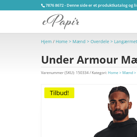
7876 8672 - Denne side er et produktkatalog og l
Hjem
/
Home > Mænd > Overdele > Langærme
Under Armour Mæn
Varenummer (SKU):
150334
Kategori:
Home > Mænd > 
Tilbud!