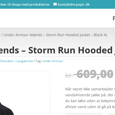
inker til shops med produkterne
kontakt@e-papir.dk
t
/ Under Armour Mænds – Storm Run Hooded Jacket – Black XL
ds – Storm Run Hooded J
Overdele > Langærmet
Tag:
Under Armour
609,00
kr.
Når vejret ikke samarbejder 
vandafvisende jakke på, der o
du kan løbe uden at bekymre
afviser vand uden at gå p