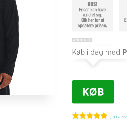
KØB
(
100
kunde
Bedømt