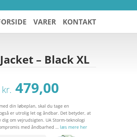
FORSIDE
VARER
KONTAKT
acket – Black XL
Den
Den
479,00
kr.
oprindelige
aktuelle
pris
pris
var:
er:
med din løbeplan, skal du tage en
kr. 609,00.
kr. 479,00.
gså er utrolig let og åndbar. Det betyder, at
 dig om vejrudsigten. UA Storm-teknologi
å kompromis med åndbarhed …
læs mere her